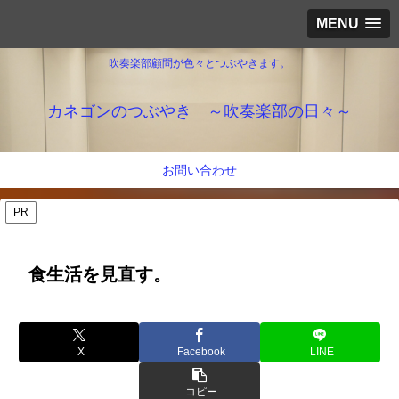
MENU
吹奏楽部顧問が色々とつぶやきます。
カネゴンのつぶやき ～吹奏楽部の日々～
お問い合わせ
PR
食生活を見直す。
X
Facebook
LINE
コピー