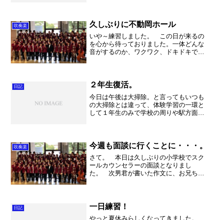
イスクール）という文部科学省の指定を
受けている事業ですが、不動岡高校では
全校でSSHに取り組むと...
久しぶりに不動岡ホール
吹奏楽
いや～練習しました。 この日が来るの
を心から待っておりました。一体どんな
音がするのか、ワクワク、ドキドキでし
たが実際には感動して最初は何だかよく
分かりませんでした。実は、フェイスガ
ードをしていたので聞こえにくかったの
もありました。残念ながら...
２年生復活。
日記
今日は午後は大掃除。と言ってもいつも
の大掃除とは違って、体験学習の一環と
して１年生のみで学校の周りや駅方面を
清掃しました。いつもお世話になってい
る地域の皆様に、感謝の気持ちを込めて
のお掃除です。それにしても久喜の町は
きれいな町で、それほどゴ...
今週も面談に行くことに・・・。
吹奏楽
さて。 本日は久しぶりの小学校でスク
ールカウンセラーの面談となりまし
た。 次男君が書いた作文に、お兄ちゃ
んにいじめられる、などなど先生方がび
っくりする内容で管理職の先生から教育
委員会まで情報が上がったとのことで
す。ということで内容は想像でき...
一日練習！
日記
やっと夏休みらしくなってきました。