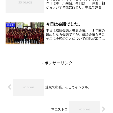
昨日はホール練習。今日は一日練習。朝
からラジオ体操に始まり、中庭で気合い
を入れて、そして練習開始。いや～若
い！偉い！本当に頑張ってる。たぶん日
本全国、吹奏楽部の皆さんは今が一番頑
張っているとき。後は自分達...
今日は会議でした。
吹奏楽
本日は成績会議と職員会議。 １年間の
締めとなる会議ですが、成績会議もそこ
そこに今後のことについての話が出てい
ました。まだまだ先が読めない段階では
ありますが、最低限のリスクマネジメン
トは不可欠ですよね。一般企業ならば猶
更でしょう。 ちなみに私...
スポンサーリンク
連続で出張。そしてインフル。
マエストロ