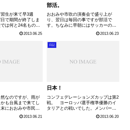
部活。
習生が来て早3週
おおみや市吹の演奏会で盛り上が
曜日で期間が終了しま
り、翌日は毎回の事ですが部活で
では何と24名もの実
す。ちなみに早朝にはサッカーの日
ます。全27クラス中
本対メキシコ。当然応援しまし
2013.06.25
2013.06.23
習生によるホームルー
た。 日本はイタリア戦同様、試合
る訳で、職員室もフレ
開始からプレッシャーをかけて試合
日記
気で盛り上がっていま
をコントロールしていました。しか
しながら中2日という強行...
日本！
当然なのですが、雨が
コンフェデレーションズカップは第2
しかも台風まで来てし
戦。 ヨーロッパ選手権準優勝のイ
週末におおみや市民吹
タリアとの戦いでした。メンバーは
イントコンサート２０
ベストメンバー、そして決勝トーナ
2013.06.21
2013.06.20
ま市民会館おおみやに
メント進出を目指して本気モードの
ですが・・・。ここの
イタリア。第1戦のブラジルと同じ