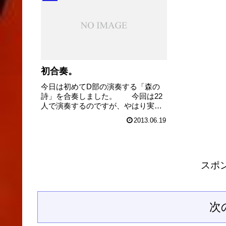
今は70人以上の団員が居るそうで
所、雨男を炸
す。子ども達と...
でちょっと心配で
初合奏。
今日は初めてD部の演奏する「森の
詩」を合奏しました。 今回は22
人で演奏するのですが、やはり実際
に演奏してみて「良い曲だな」と再
2013.06.19
確認しました。導入から魅力的なメ
ロディが印象的です。 ここから練
習を重ねて、どれだけレベルを上げ
て行けるか今か...
スポ
次