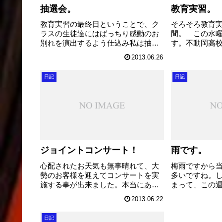
抽選会。
教育実習。
教育実習の最終日ということで、ク
そろそろ教育実
ラスの生徒達にはばっちり感動のお
間。 この水
別れを演出するよう仕込み私は抽選
す。不動岡高校
会場へ。 毎年の事ですが、上尾文
習生を迎えてい
2013.06.26
化センターでの抽選会は何だか気分
24クラスが実
がそわそわ、どきどきしてきます。
ムになってい
日記
日記
気のせいかもしれませんが、他の顧
ッシュな雰囲
問の先生も同じよ...
す。 私も1...
ジョイントコンサート！
雨です。
心配されたお天気も無事晴れて、大
梅雨ですから
勢のお客様を迎えてコンサートを実
多いですね。
施する事が出来ました。本当にあり
まって、この
がとうございました。 第1部はファ
奏楽団はジョ
2013.06.22
ミリーウィンズ「和」と大宮光陵高
１３をさいた
校 「和」人数がどんどん増えて、
て開催するの
日記