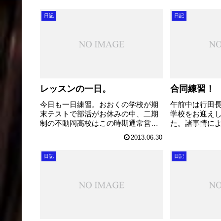
日記
日記
レッスンの一日。
合同練習！
今日も一日練習。おおくの学校が期
午前中は行田
末テストで部活がお休みの中、二期
学校をお迎え
制の不動岡高校はこの時期通常営業
た。諸事情に
です。とは言え今年から第2中間考査
礎合奏。不動岡
2013.06.30
というものが始まり、少し一般的な
PLが一緒に参
学校と同じ雰囲気になりました。来
しながら基礎
日記
日記
週末はテスト前でお休みです。 さ
た。 すると
て。 午後から...
さんが出す音がい