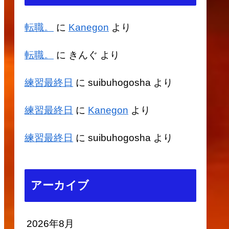
転職。
に
Kanegon
より
転職。
に
きんぐ
より
練習最終日
に
suibuhogosha
より
練習最終日
に
Kanegon
より
練習最終日
に
suibuhogosha
より
アーカイブ
2026年8月