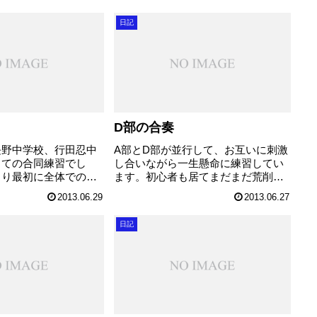
日記
D部の合奏
長野中学校、行田忍中
A部とD部が並行して、お互いに刺激
しての合同練習でし
し合いながら一生懸命に練習してい
より最初に全体での基
ます。初心者も居てまだまだ荒削り
のPLや2年生の次期
ですが、とにかく全員が一生懸命。
2013.06.29
2013.06.27
加して、アドバイスを
これが私にも元気にしてくれます。
を確認していきまし
うれしいな～。 曲は少しずつ進ん
日記
予想通り、不動岡の皆
できました。 ちゃんとリズムを読
...
み、歌って、楽...