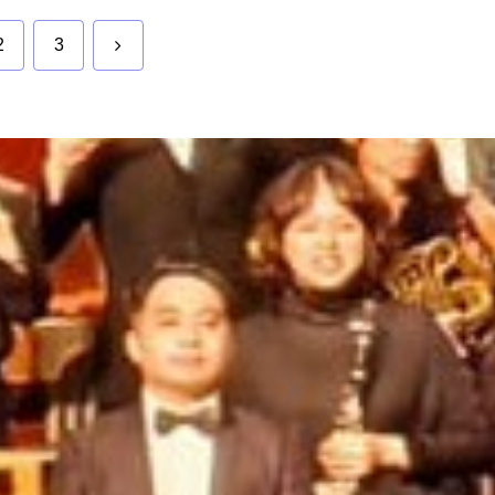
次
2
3
へ