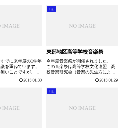
日記
？
東部地区高等学校音楽祭
すでに来年度の1学年
今年度音楽祭が開催されました。
会議を重ねています。
この音楽祭は高等学校文化連盟、高
の無いことですが、こ
校音楽研究会（音楽の先生方による
備が進むのは良いと思
研究会）の共催による行事です。吹
2013.01.30
2013.01.29
日の会議では修学旅行
奏楽、器楽、合唱の部活動、そして
行業者の皆さんをお呼
クラス参加の合唱、器楽合奏が発表
日記
熱の入ったプレゼンが
します。さらに東部支部だけです
..
が、特別支援の羽生...