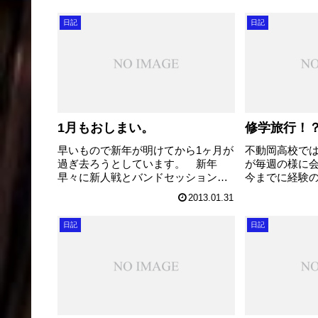
日記
日記
1月もおしまい。
修学旅行！
早いもので新年が明けてから1ヶ月が
不動岡高校では
過ぎ去ろうとしています。 新年
が毎週の様に
早々に新人戦とバンドセッションの
今までに経験
ダブルヘッダーがあり、中学校との
の時期から準
2013.01.31
合同練習あり、模試もあり、センタ
います。 今
ー試験あり、日輪のリハーサルあ
の検討。 旅
日記
日記
り、とにかくめまぐるしく日々が過
びして、各社
ぎ去りました。 そ...
展開しました。.