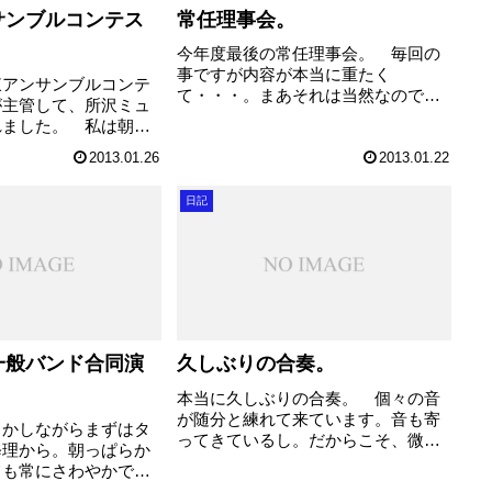
サンブルコンテス
常任理事会。
今年度最後の常任理事会。 毎回の
事ですが内容が本当に重たく
東アンサンブルコンテ
て・・・。まあそれは当然なのです
が主管して、所沢ミュ
が、やっぱりこれだけの組織になる
れました。 私は朝の
と色々とありますね。 週末には西
当。 冷蔵庫の中のよ
関東アンサンブルコンテストもあ
2013.01.26
2013.01.22
、ご子息、ご息女の演
り、その確認などで事務局の皆さん
ている保護者の皆様を
もてんてこ舞いの様子でし...
日記
て頂きました。とって
...
一般バンド合同演
久しぶりの合奏。
本当に久しぶりの合奏。 個々の音
が随分と練れて来ています。音も寄
しかしながらまずはタ
ってきているし。だからこそ、微妙
修理から。朝っぱらか
なずれが目立ってきました。まだま
ても常にさわやかで丁
だこれから長い道のりですが、日々
当に素晴らしいトヨタ