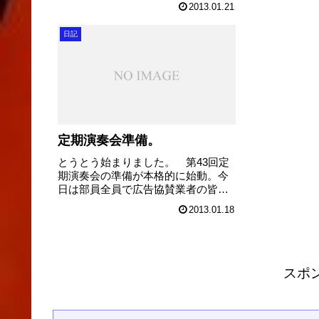
2013.01.21
いずれの場所も優しい対応で、生徒
社。社員1人1
達は笑顔で回る事ができました。
念に感服。 
日記
本当に地域の皆様から大きな愛情
にもかかわら
と、期待を頂いて...
もかかわらず、.
定期演奏会準備。
とうとう始まりました。 第43回定
期演奏会の準備が本格的に始動。今
日は部員全員で広告協賛業者の皆様
へお願いの日でした。 部員全員が
2013.01.18
定期演奏会成功のために、各地に散
ってお願いをして回る事に意義があ
ります。この活動を通じて、部活動
としてのまとま...
スポ