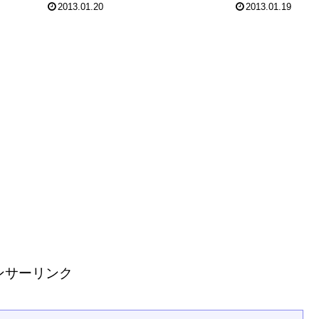
の積み重ねが着実に成果として見え
2013.01.20
2013.01.19
人に徹底されている理
てきています。 さて。 東部地区
ということで飛び込み
で演奏する2曲の...
ず、大混雑の日曜日に
..
ンサーリンク