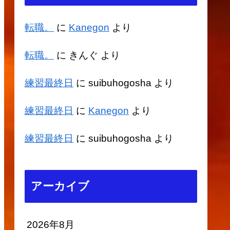
転職。
に
Kanegon
より
転職。
に
きんぐ
より
練習最終日
に
suibuhogosha
より
練習最終日
に
Kanegon
より
練習最終日
に
suibuhogosha
より
アーカイブ
2026年8月