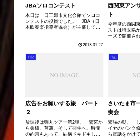
JBAソロコンテスト
西関東アン
ト
本日は一日三郷市文化会館でソロコ
ンテストの役員でした。 JBA（日
今年度の西関
本吹奏楽指導者協会）が主催してい
ストは埼玉県
るソロコンテストで、埼玉県で代表
ーズで開催さ
を選出し、関東甲信越、さらには全
場外整理を担
国大会へと進む大会です。上部大会
2013.01.27
うな寒さの中
が設置されているソロコンテストは
奏を応援に来
これだけなので...
日記
日記
整列指導させ
も寒い中、凍るよ
広告をお願いする旅 パート
さいたま市
２
奏会
放課後は弾丸ツアー第2弾。 鷲宮か
緊張の朝。 
ら栗橋、菖蒲、そして羽生へ。時間
イヤのパンク
の約束もあって、結構ドキドキしな
ら電話をかけ
がらの広告営業ツアーでした。でも
寧な対応。本