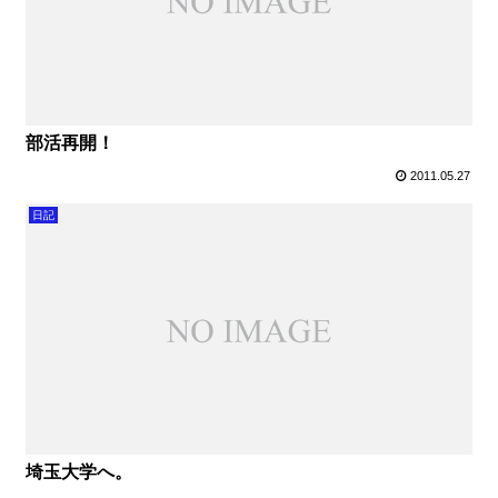
部活再開！
2011.05.27
日記
埼玉大学へ。