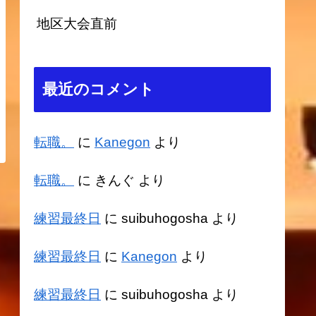
地区大会直前
最近のコメント
転職。
に
Kanegon
より
転職。
に
きんぐ
より
練習最終日
に
suibuhogosha
より
練習最終日
に
Kanegon
より
練習最終日
に
suibuhogosha
より