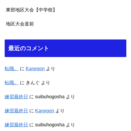
東部地区大会【中学校】
地区大会直前
最近のコメント
転職。
に
Kanegon
より
転職。
に
きんぐ
より
練習最終日
に
suibuhogosha
より
練習最終日
に
Kanegon
より
練習最終日
に
suibuhogosha
より