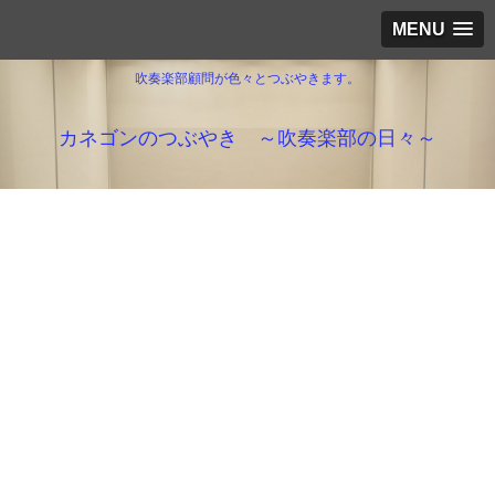
MENU
吹奏楽部顧問が色々とつぶやきます。
カネゴンのつぶやき ～吹奏楽部の日々～