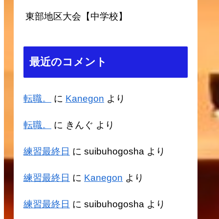
東部地区大会【中学校】
最近のコメント
転職。
に
Kanegon
より
転職。
に
きんぐ
より
練習最終日
に
suibuhogosha
より
練習最終日
に
Kanegon
より
練習最終日
に
suibuhogosha
より