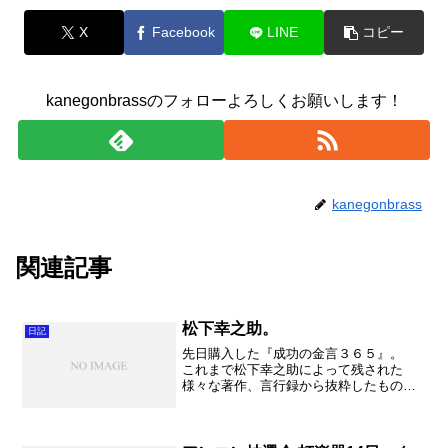
X
Facebook
LINE
コピー
kanegonbrassのフォローよろしくお願いします！
kanegonbrass
関連記事
松下幸之助。
日記
先日購入した『成功の金言３６５』。
これまで松下幸之助によって残された
様々な著作、言行録から抜粋したものを
365日分にまとめたものです。やはりその
言葉の重みは、そこかしこで聞かれる言
葉の本質をついていると思います。非常