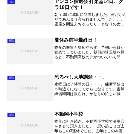
に重みのある言葉ばかり...
アンコン抽選会 打楽器14日、ク
日記
ラ18日です！
朝 7:00 に成田に到着しました。何だかん
だであんまり寝られませんでした。。。
座席を間違えちゃったり、となりの女性
がずーっとスマホをいじっていて、出発
の時も一生懸命LINEをやっていて、よっ
ぽどなお仕事のやりとりなのかなと思っ
夏休み前半最終日！
日記
たのですが。...
昨夜の興奮も冷めやらず、早朝から目が
覚めてしまいました。朝刊の埼玉版を見
ると、不動岡高校の☆がついていて間違
い無く代表でした。あー本当だと安心。
学校に行って今後の日程、資料を作成。
最初にミーティングを行い、午前中は中
学生対象の英会話と食育講...
恐るべし大地讃頌・・。
日記
水曜日は７時間の日・・・。練習開始は
５時近くになってからになります。当然
練習時間は限られ、かなりの忙しい状態
となるわけです。月曜日に練習が再開し
てからはや３日。まだまだ復活とまでは
行かず、２７日の前原中学校でのコンサ
ートを直前に控えて気持ち...
不動岡小学校
日記
昨年に引き続き、不動岡小学校で演奏会
をさせて頂きました。 思い起こせば去
年もこの3連休でした。去年はこの本番の