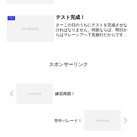
後に、夜間で久喜総合文化会館のホール
を借りてアンサンブルコンテストのホー
ル練習をしたのでした。しかも去年は打
楽器を出したので、レン...
テスト完成！
日記
さーこの日のうちにテストを完成させな
ければなりません。何故ならば、明日か
らはマレーシアへ下見旅行だからです。
戻ったらそのままアンコン抽選会。とい
うことで、テストの完成、印刷、アンコ
ン抽選会の資料作成、などたーくさん頑
張りました。何とか終わっ...
スポンサーリンク
練習再開！
市中パレード！