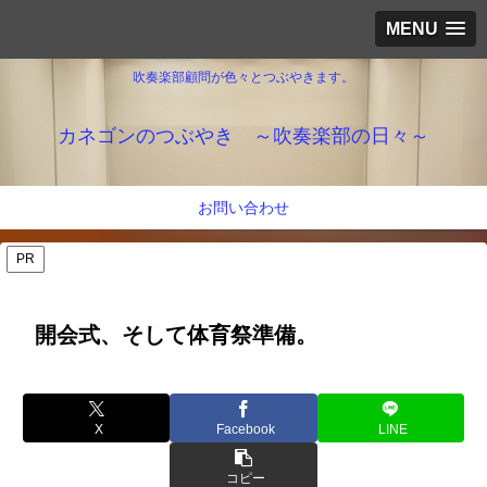
MENU
吹奏楽部顧問が色々とつぶやきます。
カネゴンのつぶやき ～吹奏楽部の日々～
お問い合わせ
PR
開会式、そして体育祭準備。
X
Facebook
LINE
コピー