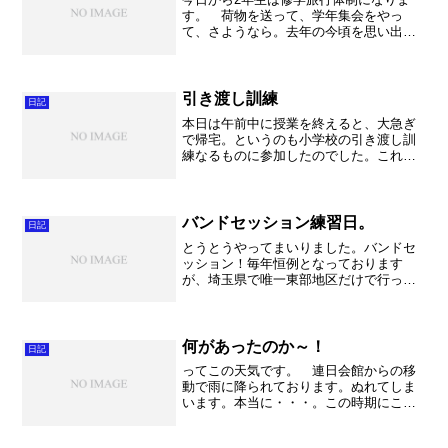
す。 荷物を送って、学年集会をやっ
て、さようなら。去年の今頃を思い出し
ます。修学旅行担当としててんてこ舞い
をしておりました。（迷惑をかけまくっ
て・・・）しかも新型インフルのせい
で、いつも以上に色々と手間が...
引き渡し訓練
日記
本日は午前中に授業を終えると、大急ぎ
で帰宅。というのも小学校の引き渡し訓
練なるものに参加したのでした。これは
東日本大震災後に始まった防災訓練の行
事だそうです。校庭に避難して来た児童
を、保護者が担任の先生に名前を告げて
引き取るという内容。実際...
バンドセッション練習日。
日記
とうとうやってまいりました。バンドセ
ッション！毎年恒例となっております
が、埼玉県で唯一東部地区だけで行って
いるイベントです。今年も７００名程の
希望者が集まって、それぞれのバンドで
素晴らしい演奏を聞かせてくれることで
しょう。 私はポップスバン...
何があったのか～！
日記
ってこの天気です。 連日会館からの移
動で雨に降られております。ぬれてしま
います。本当に・・・。この時期にこの
雨・・・・。今日なんか学校の駐車場が
冠水していました。 ホールで合奏して