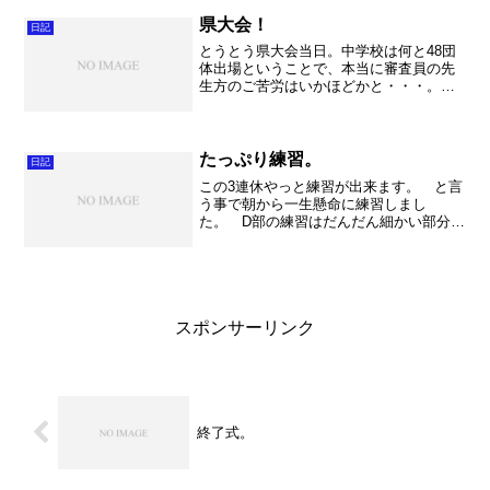
いるときにも「雷」様の叫び声が響き渡
りました。大きい施設の中...
県大会！
日記
とうとう県大会当日。中学校は何と48団
体出場ということで、本当に審査員の先
生方のご苦労はいかほどかと・・・。代
表は16団体。これもすごい数ですね
～。 それにしても中学生。本当に上
手。こんなに吹ける中学生達は高校に入
ったらどんだけ上手くなるの...
たっぷり練習。
日記
この3連休やっと練習が出来ます。 と言
う事で朝から一生懸命に練習しまし
た。 D部の練習はだんだん細かい部分に
なってきました。ちょっと集中力が切れ
がちでしたが、ちゃんと吹いていない時
も意識高くやらないとね。ま～まだまだ
だな。あとは常に良い音で...
スポンサーリンク
終了式。