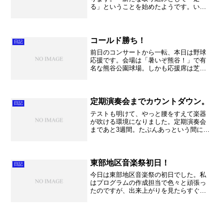
る」ということを始めたようです。いや
～これからが楽しみです。これで元気良
くなる事に期待しましょう！でも早速頑
張りすぎたのか、体調不良で保険室行き
の子が出たそうです。まあほ...
コールド勝ち！
日記
前日のコンサートから一転、本日は野球
応援です。会場は「暑いぞ熊谷！」で有
名な熊谷公園球場。しかも応援席は芝生
で、座席が無いので本当に疲れる球場で
す。ということで、熱中症がとても心配
されましたが、お陰様で試合が5回で終了
して何とか乗り切ること...
定期演奏会までカウントダウン。
日記
テストも明けて、やっと腰をすえて楽器
が吹ける環境になりました。定期演奏会
まであと3週間。たぶんあっという間に過
ぎ去る3週間になると思います。だからこ
そ、一日を大切にしていきましょう。悔
いの残らない今日を過ごしましょう。
なんと言っても定期演...
東部地区音楽祭初日！
日記
今日は東部地区音楽祭の初日でした。私
はプログラムの作成担当で色々と頑張っ
たのですが、出来上がりを見たらすぐに
ミスが発見されてちょっとショッ
ク・・・。でもひどいのは無くって良か
った良かった。で来週の出張のために授