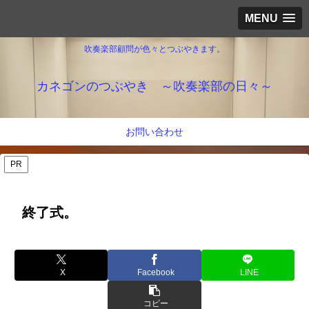
MENU
吹奏楽部顧問が色々とつぶやきます。
カネゴンのつぶやき ～吹奏楽部の日々～
お問い合わせ
PR
終了式。
X
Facebook
LINE
コピー