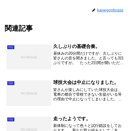
kanegonbrass
関連記事
久しぶりの基礎合奏。
日記
昼休みの20分間だけですが、久しぶりに
皆さんの音を聞きました。と言っても3日
ぶりですが。 たった2日間が開いただけ
で、音の精度がグンと下がるものなんだ
な～と実感。やはり継続は力なり。そし
て止まればすぐに戻る。 私は毎朝走っ
ているのですが、や...
球技大会は中止になりました。
日記
皆さんが楽しみにしていた球技大会は、
電車の都合で登校できない生徒がいる等
の理由で中止になってしまいました。今
のクラスで最後の行事だったのですが、
残念でしたね。。。 ということで全校
集会、その後放課。部活の時間がたっぷ
りできてよかったです。は...
走ったようです。
日記
新体制になって色々と試行錯誤をしてお
ります。 新たな取り組みとして「走