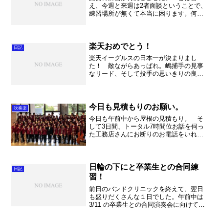
え、今週と来週は2者面談ということで、
練習場所が無くて本当に困ります。何と
かやりくりをしているのですが、なかな
か思うようには行きませんね。 そんな
中で1年生の初合奏がスタートしまし
た。 11日の保護者会で演...
楽天おめでとう！
日記
楽天イーグルスの日本一が決まりまし
た！ 敵ながらあっぱれ。嶋捕手の見事
なリード、そして投手の思いきりの良さ
に巨人打線は最後まで思い切りバットを
振り切る事が出来ませんでした。 また
楽天打線の勝負強さ。 巨人の投手陣も
しっかりと仕事をしていまし...
今日も見積もりのお願い。
吹奏楽
今日も午前中から屋根の見積もり。 そ
して3日間、トータル7時間位お話を伺っ
た工務店さんにお断りのお電話をいれま
した。奥様がお気に召さなかったという
ことで、ここからまた長~い道のりが始ま
りました。このこだわりの強さ、尋常で
はございません。まず...
日輪の下にと卒業生との合同練
日記
習！
前日のバンドクリニックを終えて、翌日
も盛りだくさんな１日でした。午前中は
3/11 の卒業生との合同演奏会に向けて、
合同練習を行いました。なかなか仕上が