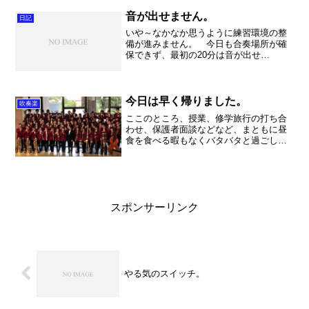
りはまだまだですが、多くの卒業生が参
加してくれて盛り上がりました。午後は2
音が出せません。
日記
年生を中心に日輪...
いや～なかなか思うように練習環境の整
備が進みません。 今日も合奏場所が確
保できず、最初の20分は音が出せ
ず・・・。でもスタンドプレー等の確認
ということで、全くの無駄ではありませ
んでしたが。なかなか難しい事も多いで
すね。でも素晴らしい生徒達に...
今日は早く帰りました。
吹奏楽
ここのところ、授業、修学旅行の打ち合
わせ、保護者面談などなど、まともに昼
食を食べる暇もなくバタバタと過ごして
きました。週末になるとやっぱり疲労感
がはっきりしてきました。さすがに。来
週には修学旅行も控えていますし、体調
管理をしっかりしなければ...
スポンサーリンク
やる気のスイッチ。