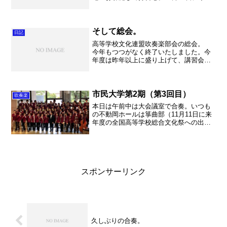
の日コンサートという大変な行事があり
ます。平日なのですが、例年埼玉会館は
満席になるそうです。今から楽しみです
～！ 午後は紀調くん...
そして総会。
日記
高等学校文化連盟吹奏楽部会の総会。
今年もつつがなく終了いたしました。今
年度は昨年以上に盛り上げて、講習会を
一回増やしました。時期は１０月下旬。
アンサンブルコンテスト前にクリニック
とコンサートを企画しています。楽しみ
にしていて下さい！ さて...
市民大学第2期（第3回目）
吹奏楽
本日は午前中は大会議室で合奏。いつも
の不動岡ホールは箏曲部（11月11日に来
年度の全国高等学校総合文化祭への出場
権をかけた大会を控えていて、とても熱
心に練習しています！）が使用、大講義
も音楽部が使用、ということで吹奏楽部
は記念館へ移動。荷物...
スポンサーリンク
久しぶりの合奏。