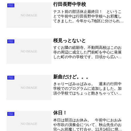
行田長野中学校
日記
テスト前の部活休止最終日！ というこ
とで午前中は行田長野中学校へお邪魔し
てきました。今年から7地区に分けられた
東部地区。私はG地区（行田、羽生、加
須）のチーフなので、お声掛けを頂けれ
ば喜んで教えに参ります。今回は校長先
生が不動岡高校吹奏楽部...
桜見っとないと
日記
すぐお隣の総願寺。不動岡高校はこのお
寺の周辺に成立した門前町を中心に発展
した町の中の学校です。日頃から広い駐
車場をお借りしたりして大変お世話にな
っています。ちなみにご住職は不動岡高
校の卒業生というこで、とても温かいご
支援を頂いております。 ...
新曲だけど。。。
日記
きゃりーぱみゅぱみゅ。 週末の行田中
学校でのプログラムに追加しました。加
須小学校ではちょっと飽きちゃっていた
ので、いくつかをカットして。あとは中
学校バージョンということで、コナンと
かワンピースはカット。 そこできゃり
ーメドレーの登場。 最初...
休日！
日記
本日は部活はお休み。 午前中におおみ
や市吹の演奏会について、秋山先生のお
宅へお邪魔して打合せ。11月14日に県民