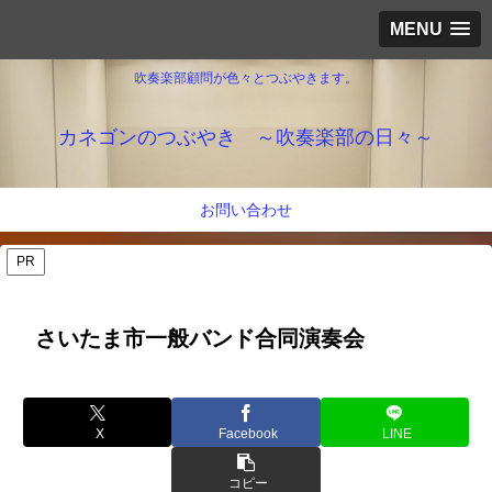
MENU
吹奏楽部顧問が色々とつぶやきます。
カネゴンのつぶやき ～吹奏楽部の日々～
お問い合わせ
PR
さいたま市一般バンド合同演奏会
X
Facebook
LINE
コピー