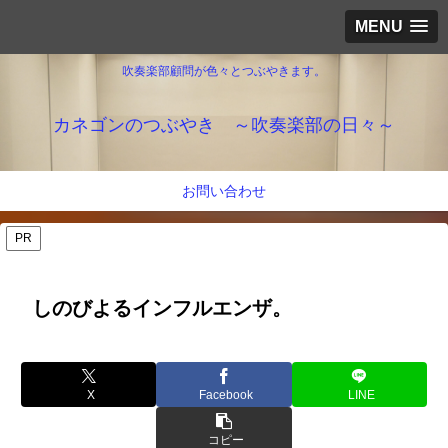
MENU
吹奏楽部顧問が色々とつぶやきます。
カネゴンのつぶやき ～吹奏楽部の日々～
お問い合わせ
PR
しのびよるインフルエンザ。
X
Facebook
LINE
コピー