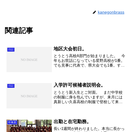
kanegonbrass
関連記事
地区大会初日。
日記
とうとう高校A部門が始まりました。 今
年もお世話になっている星野高校が1番。
でも見事に代表で、県大会でも1番。すが
すがしいですね。不動岡も県大会で一緒
に演奏できるように頑張ります！ 今日
は午前中にマーチングの合奏。 「国民
の象徴」は本当にマ...
入学許可候補者説明会。
日記
とうとう新入生とご対面。 まだ中学校
の制服に身を包んでいますが、来月には
真新しい久喜高校の制服で登校して来る
のですね。新入生たちの新鮮な雰囲気
が、私達まで初々しい気分にしてくれま
した。毎年の事ですがウキウキしてしま
います。 そして今年も演奏...
出勤と在宅勤務。
吹奏楽
長い1週間が終わりました。本当に長かっ