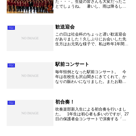
た・・・。生徒の皆さんも大変だったこ
とでしょうね。 暑いし、雨は降るし、
あと梅雨入りもしたし。マスクしてい
て、エアコンをつけても窓は開ける。三
密を避ける、と言いながらも学校には事
情もあってある程度は仕方...
歓送迎会
日記
この日は社会科のちょっと遅い歓送迎会
がありました！久しぶりにお会いした先
生方はお元気な様子で、私は昨年1年間と
てもお世話になったので、懐かしい気持
で一杯になりました。大変盛り上がり、
あっと言う間の時間でした。 いつもそ
うですが話の中心は社会...
駅前コンサート
日記
毎年恒例となった駅前コンサート。 今
年は在校生も沢山聞きにきてくれて、か
なりの賑わいになりました。またお勤め
帰りの方々が足を止めて下さいました。
去年よりも随分とお客様が多くてとても
とても盛り上がりました。 しかも今年
もNHKの撮影が入り、更...
初合奏！
日記
吹奏楽部新入生による初合奏を行いまし
た。 1年生は初心者も多いのですが、27
日の保護者会コンサートで演奏する「恋
するフォーチュンクッキー」は何とか演
奏になっていました。素晴らしいですね
～。 とにかく最初は思い出に残るもの