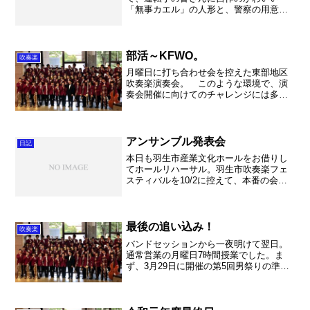
「無事カエル」の人形と、警察の用意し
た運転マナーアップの呼びかけグッズを
配布しました。 何と国道を走行中の自
動車を、運転手の皆さんならドキッとす
る旗を振って止めての配布でし...
部活～KFWO。
吹奏楽
月曜日に打ち合わせ会を控えた東部地区
吹奏楽演奏会。 このような環境で、演
奏会開催に向けてのチャレンジには多く
のハードルがあります。様々なご意見も
ある中、それでも打てる手を全て打って
いこうと頑張っております。そして、こ
れこそリーダーの役割だと...
アンサンブル発表会
日記
本日も羽生市産業文化ホールをお借りし
てホールリハーサル。羽生市吹奏楽フェ
スティバルを10/2に控えて、本番の会場
でリハーサルをさせて頂きました。10/22
に続いて2回目となりましたが、やっぱり
羽生市産業文化ホールは響の良い素晴ら
しいホールで...
最後の追い込み！
吹奏楽
バンドセッションから一夜明けて翌日。
通常営業の月曜日7時間授業でした。ま
ず、3月29日に開催の第5回男祭りの準備
をしました。今回のチャレンジは交響組
曲「Zガンダム」です。いやー大曲！これ
を男達がどこまで吹けるか。乞うご期