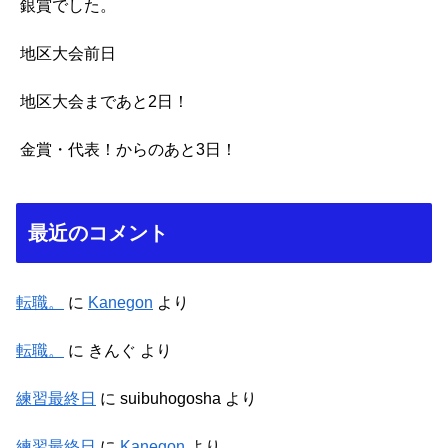
銀賞でした。
地区大会前日
地区大会まであと2日！
金賞・代表！からのあと3日！
最近のコメント
転職。
に
Kanegon
より
転職。
に
きんぐ
より
練習最終日
に
suibuhogosha
より
練習最終日
に
Kanegon
より