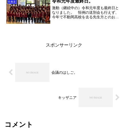
待！ちなみに、他の作...
令和元年度最終日。
吹奏楽
激動（継続中の）令和元年度も最終日と
なりました。 恒例の送別会も行えず、
今年で不動岡高校を去る先生方とのお別
れも何ともあっさりとさびしい限りでし
た。ちなみに不動岡高校は離任式が無い
ので、生徒に直接あいさつする事も出来
ないのです。寂しいな～。...
スポンサーリンク
会議のはしご。
キッザニア
コメント