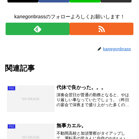
kanegonbrassのフォローよろしくお願いします！
kanegonbrass
関連記事
代休で良かった。。。
日記
演奏会翌日が普通の勤務となると、やは
り厳しい事なっていたでしょう。（昨日
の宴会で深夜まで盛り上がった多くの人
が出勤だった事を考えると、本当に申し
訳なく思います。）とにかく朝はのんび
り寝坊させていただきました。そして終
電を逃して金子家にお泊り...
無事カエル。
日記
不動岡高校と加須警察がタイアップし
て、運転手の皆さんに自作のかわいい