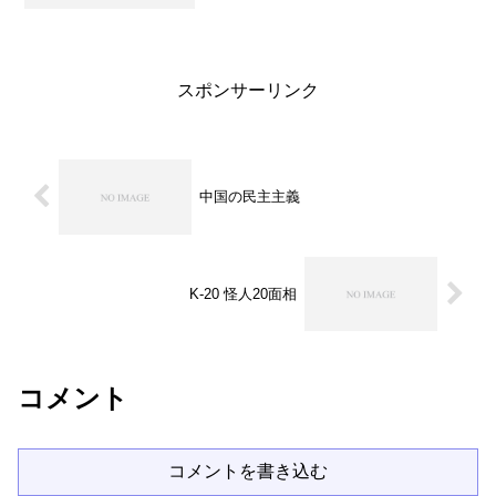
のですね。あと２ヶ月半で今年もおしま
い。もうすぐ平成１９年なのですね。高
校生に平成生まれが入ってくるよー、な
んて言っていたのはいつの...
スポンサーリンク
中国の民主主義
K-20 怪人20面相
コメント
コメントを書き込む