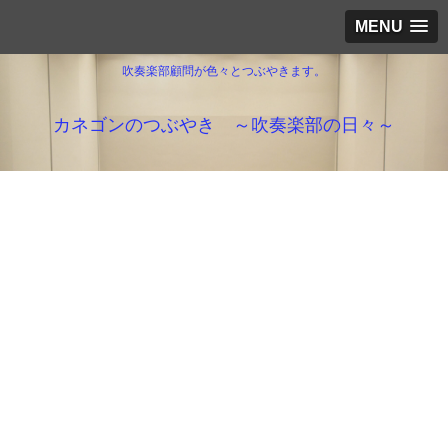
MENU
吹奏楽部顧問が色々とつぶやきます。
カネゴンのつぶやき ～吹奏楽部の日々～