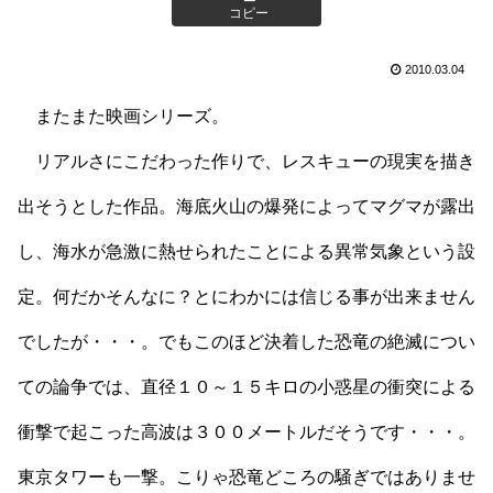
コピー
2010.03.04
またまた映画シリーズ。
リアルさにこだわった作りで、レスキューの現実を描き
出そうとした作品。海底火山の爆発によってマグマが露出
し、海水が急激に熱せられたことによる異常気象という設
定。何だかそんなに？とにわかには信じる事が出来ません
でしたが・・・。でもこのほど決着した恐竜の絶滅につい
ての論争では、直径１０～１５キロの小惑星の衝突による
衝撃で起こった高波は３００メートルだそうです・・・。
東京タワーも一撃。こりゃ恐竜どころの騒ぎではありませ