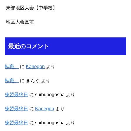
東部地区大会【中学校】
地区大会直前
最近のコメント
転職。
に
Kanegon
より
転職。
に
きんぐ
より
練習最終日
に
suibuhogosha
より
練習最終日
に
Kanegon
より
練習最終日
に
suibuhogosha
より