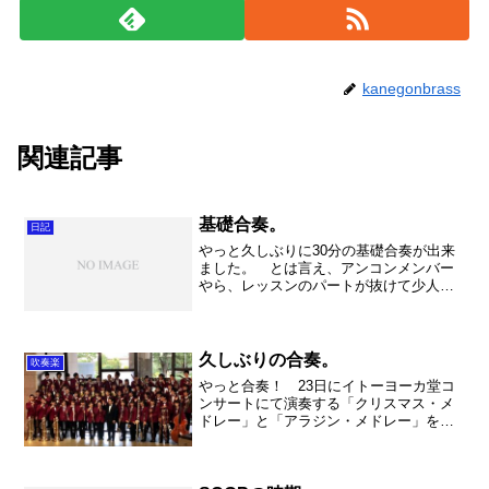
kanegonbrass
関連記事
基礎合奏。
日記
やっと久しぶりに30分の基礎合奏が出来
ました。 とは言え、アンコンメンバー
やら、レッスンのパートが抜けて少人数
でしたが。。。でも逆に少人数の方が合
わせやすいんですよね。 1人1人吹いて
もらいましたが、個々の成長が見られま
した。素晴らしい！そ...
久しぶりの合奏。
吹奏楽
やっと合奏！ 23日にイトーヨーカ堂コ
ンサートにて演奏する「クリスマス・メ
ドレー」と「アラジン・メドレー」を合
奏しました。 「クリスマス・メドレ
ー」は福田洋介氏アレンジで、なかなか
の手応え。さらっと出来ちゃう曲じゃあ