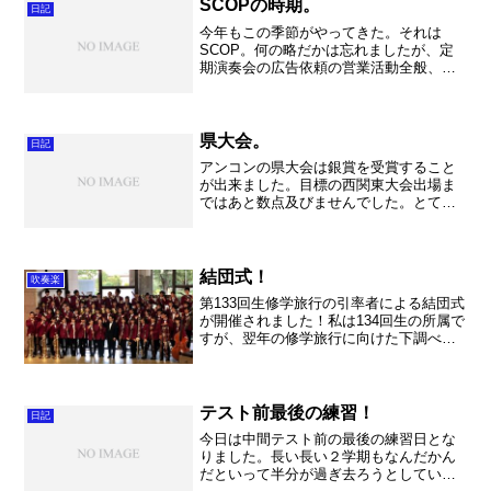
りませんでした・・・。か...
SCOPの時期。
日記
今年もこの季節がやってきた。それは
SCOP。何の略だかは忘れましたが、定
期演奏会の広告依頼の営業活動全般、そ
して集まった広告原稿をパンフレットに
仕上げ、各広告協賛業者様へお礼に上が
るという一大イベント。これなくして定
期演奏会の成功はありませ...
県大会。
日記
アンコンの県大会は銀賞を受賞すること
が出来ました。目標の西関東大会出場ま
ではあと数点及びませんでした。とても
残念・・・。当日の演奏は練習の８０％
を出せていましたし、しっかりと演奏で
きていました。地区大会で大きな課題で
あった音程はしっかりと改...
結団式！
吹奏楽
第133回生修学旅行の引率者による結団式
が開催されました！私は134回生の所属で
すが、翌年の修学旅行に向けた下調べも
兼ねて、同行させて頂きます。実は昨年
度副担任をしていた学年なので、知らな
い訳でもなく、なんだか懐かしい感じが
しております。と...
テスト前最後の練習！
日記
今日は中間テスト前の最後の練習日とな
りました。長い長い２学期もなんだかん
だといって半分が過ぎ去ろうとしている