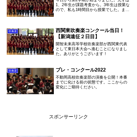
1、2年生が課題考査から。3年生は授業な
ので、私も1時間目から授業でした。まー
肩慣らしって感じです。今月から現代史
の補習も始まるので、社会の季節がやっ
て来ました。ここからです。さて、午後
はまず大掃除。我...
西関東吹奏楽コンクール当日！
吹奏楽
【新潟遠征２日目】
開智未来高等学校吹奏楽部が西関東代表
として東日本大会へ進むことになりまし
た。ありがとうございます！
プレ・コンクール2022
吹奏楽
不動岡高校吹奏楽部の演奏を公開！本番
までに化ける前の状態です。ここからの
変化にご期待ください。
スポンサーリンク