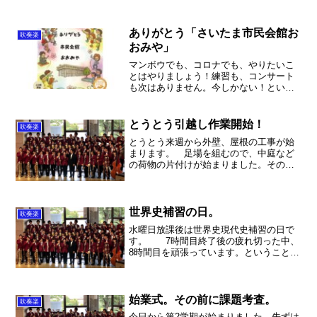
ありがとう「さいたま市民会館お
吹奏楽
おみや」
マンボウでも、コロナでも、やりたいこ
とはやりましょう！練習も、コンサート
も次はありません。今しかない！という
思いを失わないようにしたいです。
とうとう引越し作業開始！
吹奏楽
とうとう来週から外壁、屋根の工事が始
まります。 足場を組むので、中庭など
の荷物の片付けが始まりました。その前
にほったらかしの菜園を片づけるので、
奥様はぐったりお疲れのご様子。そして
私は久しぶりに10kmランをしたら、かな
りの疲労と軽い熱中症...
世界史補習の日。
吹奏楽
水曜日放課後は世界史現代史補習の日で
す。 7時間目終了後の疲れ切った中、
8時間目を頑張っています。ということ
で、私も生徒もへろへろになりながら6時
まで頑張りました。 東南アジアの戦間
期（第1次世界大戦終了～第2次世界大戦
開始）、イスラーム...
始業式。その前に課題考査。
吹奏楽
今日から第2学期が始まりました。先ずは