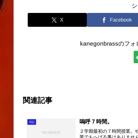
シ
X
Facebook
kanegonbrass
関連記事
嗚呼７時間。
日記
２学期最初の７時間授業。
業でもへばる事はありませ