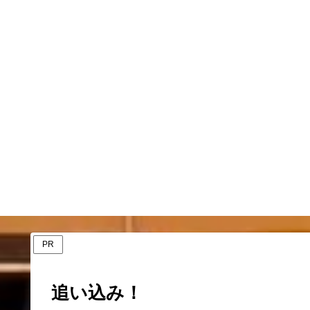
PR
追い込み！