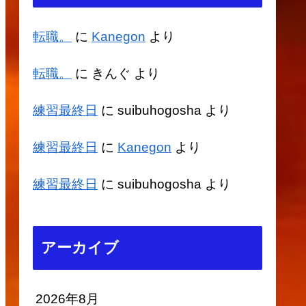
転職。
に
Kanegon
より
転職。
に
きんぐ
より
練習最終日
に
suibuhogosha
より
練習最終日
に
Kanegon
より
練習最終日
に
suibuhogosha
より
アーカイブ
2026年8月