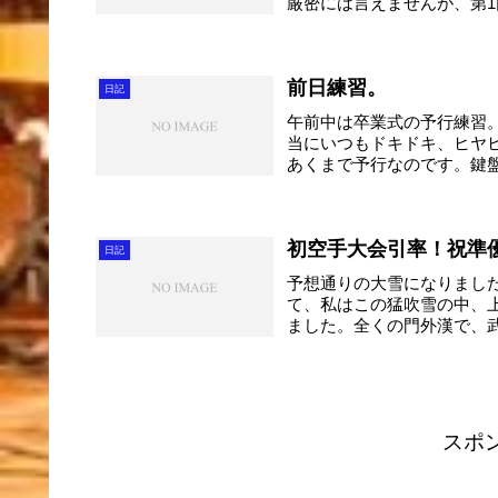
厳密には言えませんが、第1
前日練習。
日記
午前中は卒業式の予行練習
当にいつもドキドキ、ヒヤ
あくまで予行なのです。鍵
頑...
初空手大会引率！祝準
日記
予想通りの大雪になりまし
て、私はこの猛吹雪の中、
ました。全くの門外漢で、
た。 ...
スポ