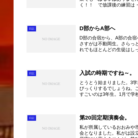
く！！ で放課後の練習は
んは...
D部からA部へ
日記
D部の合宿から、A部の合宿
さすがは不動岡生。さらっ
れでもほとんどの生徒はしっ
入試の時期ですね～。
日記
とうとう始まりました。3学
びっくりするでしょうね。
すごいのは3年生。1月で学
第20回定期演奏会。
日記
私が所属しているおおみや市
会となりました。私がは設