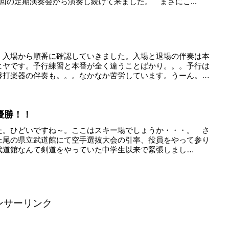
回の定期演奏会から演奏し続けて来ました。 まさにこ...
。入場から順番に確認していきました。入場と退場の伴奏は本
ヒヤです。予行練習と本番が全く違うことばかり。。。予行は
盤打楽器の伴奏も。。。なかなか苦労しています。うーん。
優勝！！
た。ひどいですね～。ここはスキー場でしょうか・・・。 さ
上尾の県立武道館にて空手選抜大会の引率、役員をやって参り
武道館なんて剣道をやっていた中学生以来で緊張しまし
ンサーリンク