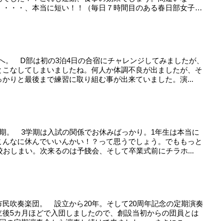
・・・・、本当に短い！！（毎日７時間目のある春日部女子さ
へ。 D部は初の3泊4日の合宿にチャレンジしてみましたが、
とこなしてしまいましたね。何人か体調不良が出ましたが、そ
かりと最後まで練習に取り組む事が出来ていました。演...
期。 3学期は入試の関係でお休みばっかり。1年生は本当に
こんなに休んでいいんかい！？って思うでしょう。でももっと
校おしまい。次来るのは予餞会、そして卒業式前にチラホ...
民吹奏楽団。 設立から20年。そして20周年記念の定期演奏
立後5カ月ほどで入団しましたので、創設当初からの団員とは