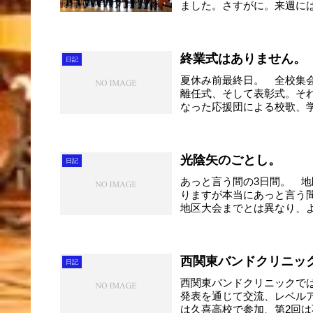
ました。さすがに。来週に
ば...
終業式はありません。
日記
夏休み前最終日。 全校集会
離任式、そして表彰式。そ
なった応援団による校歌、学
光陰矢のごとし。
日記
あっと言う間の3日間。 
りますが本当にあっと言う
地区大会までとは異なり、
す...
西関東バンドクリニッ
日記
西関東バンドクリニックで
発表を通じて交流、レベル
は久喜高校で参加、第2回は