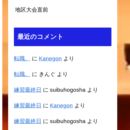
地区大会直前
最近のコメント
転職。
に
Kanegon
より
転職。
に
きんぐ
より
練習最終日
に
suibuhogosha
より
練習最終日
に
Kanegon
より
練習最終日
に
suibuhogosha
より