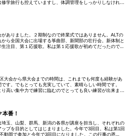
は修学旅行も控えていますし、体調管理をしっかりしなけれ
がありました。２期制なので終業式ではありません。ALTの
れから全国大会に出場する筝曲部、新聞部の壮行会。新体制と
生注目、第１応援歌。私は第１応援歌が初めてだったので...
地区大会から県大会までの時間は、これまでも何度も経験があ
間です。でもとっても充実していて、素晴らしい時間です。
より高い集中力で練習に臨むのでとっても良い練習が出来ま
ク本番！
は埼玉、山梨、群馬、新潟の各県が講座を担当し、それぞれの
アップを目的としてはじまりました。今年で3回目。私は第1回
不動岡で参加と今年で3回目になりました。この行事の恩...