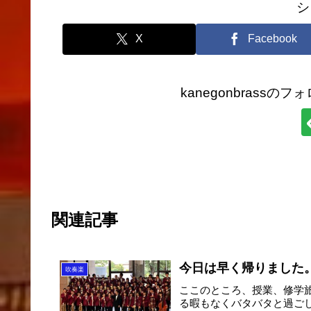
シ
X
Facebook
kanegonbrass
関連記事
今日は早く帰りました
吹奏楽
ここのところ、授業、修学
る暇もなくバタバタと過ご