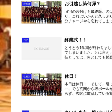
お引越し第何弾？
吹奏楽
旧宅の片付けも最終版。の
り、これはいかんと久しぶ
分チャージやら忘れてしま
ま...
終業式！！
日記
とうとう1学期が終わりま
てしまいました。とは言え
任としては、何としても勉
部...
休日！
吹奏楽
本日は休日！ そして、引
～。でも玄関から段ボール
らず、玄関に散乱している状態