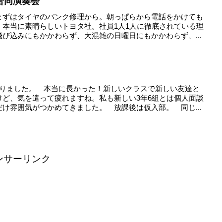
合同演奏会
まずはタイヤのパンク修理から。朝っぱらから電話をかけても
。本当に素晴らしいトヨタ社。社員1人1人に徹底されている理
び込みにもかかわらず、大混雑の日曜日にもかかわらず、...
わりました。 本当に長かった！新しいクラスで新しい友達と
けど、気を遣って疲れますね。私も新しい3年6組とは個人面談
け雰囲気がつかめてきました。 放課後は仮入部。 同じ...
ンサーリンク