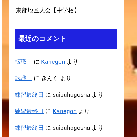
東部地区大会【中学校】
最近のコメント
転職。
に
Kanegon
より
転職。
に
きんぐ
より
練習最終日
に
suibuhogosha
より
練習最終日
に
Kanegon
より
練習最終日
に
suibuhogosha
より