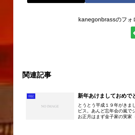
kanegonbrass
関連記事
新年あけましておめで
日記
とうとう平成１９年がきま
ビス。あんど忘年会の嵐で
お正月はまず金子家の実家
て...