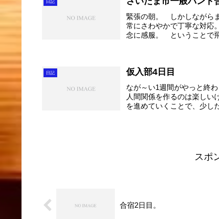
さいたま市一般バンド
日記
緊張の朝。 しかしながら
常にさわやかで丁寧な対応
念に感服。 ということで飛
仮入部4日目
日記
なが～い1週間がやっと終
人間関係を作るのは楽しい
を進めていくことで、少しだ
スポ
合宿2日目。