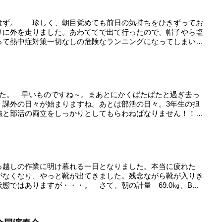
はず。 珍しく、朝目覚めても前日の気持ちをひきずってお
りに外を走りました。あわててで出て行ったので、帽子やら塩
って熱中症対策一切なしの危険なランニングになってしまい
した。 早いものですね～。まあとにかくばたばたと過ぎ去っ
、課外の日々が始まりますね。あとは部活の日々。3年生の担
強と部活の両立をしっかりとしてもらわねばなりません！！
っ越しの作業に明け暮れる一日となりました。本当に疲れた
がなくなり、やっと靴が出てきました。残念ながら靴が入りき
ではありますが・・・。 さて、朝の計量 69.0㎏、B...