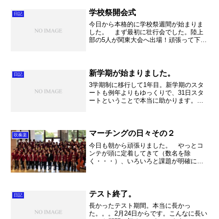
い段階なのですが、でも良い曲なんだな
～。 ということでまだまだ荒...
学校祭開会式
日記
今日から本格的に学校祭週間が始まりま
した。 まず最初に壮行会でした。陸上
部の5人が関東大会へ出場！頑張って下さ
い！！ そして学校祭開会式。実行委員
長もしっかいと挨拶が出来て、書道部の
皆さんの素晴らしいパフォーマンスで見
事な開会式となりました...
新学期が始まりました。
日記
3学期制に移行して1年目。新学期のスタ
ートも例年よりもゆっくりで、31日スタ
ートということで本当に助かります。以
前は26日とか27日にスタートと
か・・・。慌ただし始まった9月でした
が、今年からは通常営業です。テストも
10月だし、まだ気分が慣...
マーチングの日々その２
吹奏楽
今日も朝から頑張りました。 やっとコ
ンテが頭に定着してきて（数名を除
く・・・）、いろいろと課題が明確にな
ってきました。やはり基本の歩き方がし
っかりしていると美しいですね。そして
テンポ感。これが甘いとあっという間に
ズレてしまいます。このマーチ...
テスト終了。
日記
長かったテスト期間。本当に長かっ
た。。。2月24日からです。こんなに長い