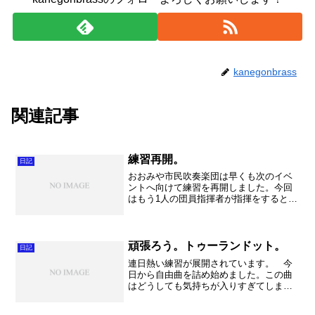
kanegonbrass
関連記事
練習再開。
日記
おおみや市民吹奏楽団は早くも次のイベ
ントへ向けて練習を再開しました。今回
はもう1人の団員指揮者が指揮をするとい
うことで、私は演奏で参加。すると全く
吹いたことの無い曲の連続で、前に立っ
ているときは「もう一回通しましょ
う！」な～んて軽く言ってま...
頑張ろう。トゥーランドット。
日記
連日熱い練習が展開されています。 今
日から自由曲を詰め始めました。この曲
はどうしても気持ちが入りすぎてしま
い、客観性が欠けてしまうのが難点で
す。もっと冷静に音を聞かないといけな