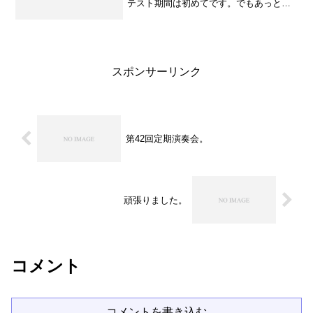
テスト期間は初めてです。でもあっとい
う間でしたが。失った時間は大きいです
が、取り戻すことは出来ません。 さ
て。 体育館では火曜日の卒業式へ向け
て会場設営が行われました。...
スポンサーリンク
第42回定期演奏会。
頑張りました。
コメント
コメントを書き込む