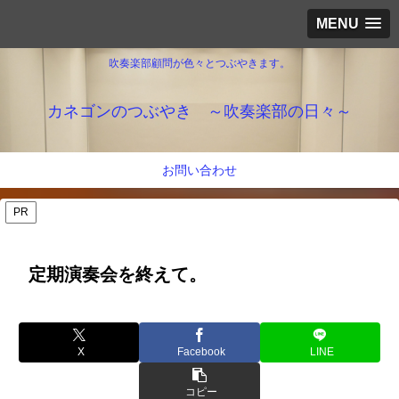
MENU
吹奏楽部顧問が色々とつぶやきます。
カネゴンのつぶやき ～吹奏楽部の日々～
お問い合わせ
PR
定期演奏会を終えて。
X
Facebook
LINE
コピー