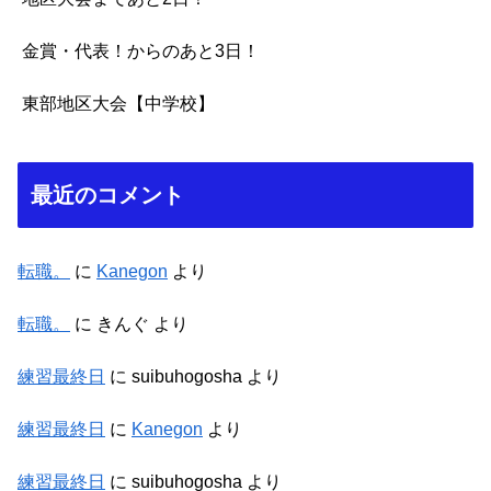
金賞・代表！からのあと3日！
東部地区大会【中学校】
最近のコメント
転職。
に
Kanegon
より
転職。
に
きんぐ
より
練習最終日
に
suibuhogosha
より
練習最終日
に
Kanegon
より
練習最終日
に
suibuhogosha
より