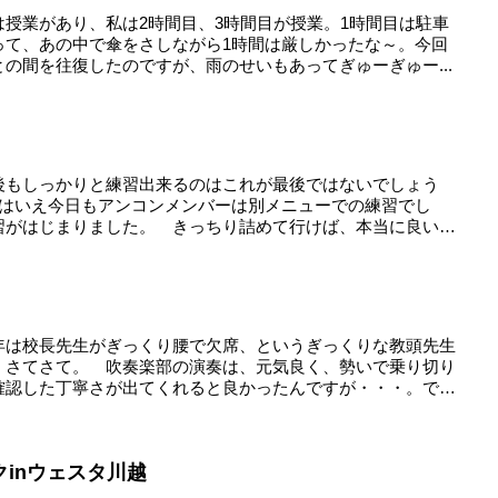
授業があり、私は2時間目、3時間目が授業。1時間目は駐車
って、あの中で傘をさしながら1時間は厳しかったな～。今回
の間を往復したのですが、雨のせいもあってぎゅーぎゅー...
後もしっかりと練習出来るのはこれが最後ではないでしょう
とはいえ今日もアンコンメンバーは別メニューでの練習でし
習がはじまりました。 きっちり詰めて行けば、本当に良い曲
年は校長先生がぎっくり腰で欠席、というぎっくりな教頭先生
 さてさて。 吹奏楽部の演奏は、元気良く、勢いで乗り切り
確認した丁寧さが出てくれると良かったんですが・・・。で
inウェスタ川越