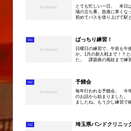
とても忙しい一日。 本日は
場の立ち番。急激に寒くな
初めてバスを借り上げて駅と
ばっちり練習！
日記
日曜日の練習で、午前も午
か。1月の新人戦まで！？
た。 課題曲の風紋まで練
なの...
予餞会
日記
毎年行われる予餞会。 今
のお話から始まりました。
ましたね。もう少し練習で
も...
埼玉県バンドクリニック
日記