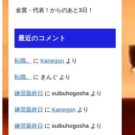
金賞・代表！からのあと3日！
最近のコメント
転職。
に
Kanegon
より
転職。
に
きんぐ
より
練習最終日
に
suibuhogosha
より
練習最終日
に
Kanegon
より
練習最終日
に
suibuhogosha
より