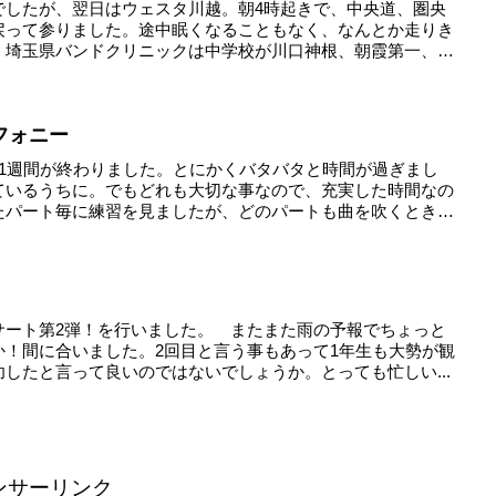
でしたが、翌日はウェスタ川越。朝4時起きで、中央道、圏央
戻って参りました。途中眠くなることもなく、なんとか走りき
、埼玉県バンドクリニックは中学校が川口神根、朝霞第一、
フォニー
い1週間が終わりました。とにかくバタバタと時間が過ぎまし
ているうちに。でもどれも大切な事なので、充実した時間なの
たパート毎に練習を見ましたが、どのパートも曲を吹くとき
サート第2弾！を行いました。 またまた雨の予報でちょっと
か！間に合いました。2回目と言う事もあって1年生も大勢が観
したと言って良いのではないでしょうか。とっても忙しい...
ンサーリンク