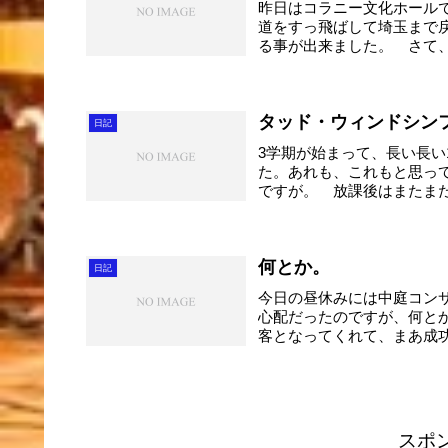
昨日はコラニー文化ホール
道をすっ飛ばして埼玉まで
る事が出来ました。 さて
川...
タッド・ウィンドシン
日記
3学期が始まって、長い長
た。あれも、これもと思っ
ですが。 放課後はまたま
に...
何とか。
日記
今日の昼休みには中庭コン
心配だったのですが、何と
客となってくれて、まあ成功
スポ