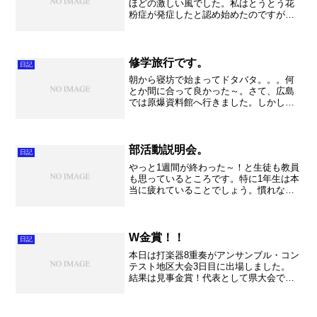
ほどの激しい風でした。私はとうとう花
粉症が発症したと認め始めたのですが、
とにかくこの嵐のような風で目が開けて
いられない状態になってしまいまし
た・・・。これからそういう日々が始ま
るのかと思うと、相当憂鬱にな...
修学旅行です。
日記
朝から寝坊で始まってドタバタ。。。何
とか間に合って良かった～。さて、広島
では原爆資料館へ行きました。しかし、
全面改装中で三分の一のスペースしかな
くて、少し残念でした。それでも生徒た
ちは貴重な勉強になったと思います。私
ももっと色々と知りたいと...
部活動説明会。
日記
やっと1週間が終わった～！と生徒も教員
も思っているところです。特に1年生は本
当に疲れていることでしょう。慣れない
環境で常に緊張しているのですから。
さて今日は東武線の遅延から課題テスト
の開始時間が送れ、服装頭髪検査の時間
がかなり延びてしまい...
W金賞！！
日記
本日は打楽器8重奏がアンサンブル・コン
テスト地区大会3日目に出場しました。
結果は見事金賞！代表として県大会で演
奏することができます。ここまで本当に
良く頑張ってきましたので、とにかくほ
っとしています。かれらの頑張りは今ま