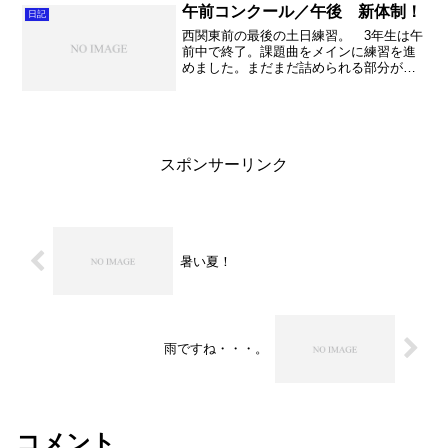
ででも最高レベルにあ...
午前コンクール／午後 新体制！
日記
西関東前の最後の土日練習。 3年生は午
前中で終了。課題曲をメインに練習を進
めました。まだまだ詰められる部分が山
ほどあって、うれしい限りです・・・。
本当に難曲だな～。自由曲もそろそろや
らないといけませんね。と思っていると
あっという間に時間が過...
スポンサーリンク
暑い夏！
雨ですね・・・。
コメント