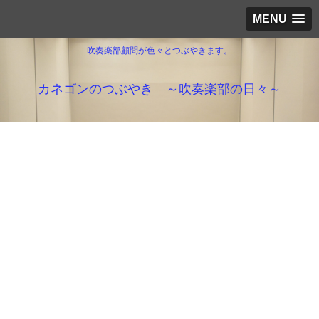
MENU
吹奏楽部顧問が色々とつぶやきます。
カネゴンのつぶやき ～吹奏楽部の日々～