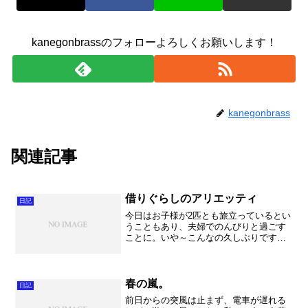
kanegonbrassのフォローよろしくお願いします！
kanegonbrass
関連記事
借りぐらしのアリエッティ
日記
今日はお子様が2匹とも旅立っているとい
うこともあり、夫婦でのんびりと過ごす
ことに。いや～こんなの久しぶりです
な。映画を見に行ってしまいました。
「踊る大捜査線」が大好きなのですが、
色々と見てみるとちょっと評価が辛いな
～と。DVDが出てからで...
春の嵐。
日記
前日からの突風は止まず、電車が遅れる