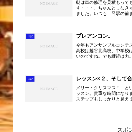
朝は車の修理を見積もって
す・・・。ちゃんとしなき
ました。いつも土呂駅の前
ま...
プレアンコン。
日記
今年もアンサンブルコンテ
高校は越谷北高校、中学校
いのですね。でも継続は力
ら...
レッスン×２、そして
日記
メリー・クリスマス！ と
ッスン。貴重な時間になり
ステップもしっかりと見え
違...
スポ