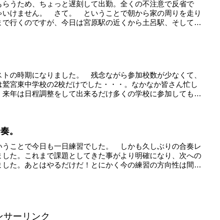
もらうため、ちょっと遅刻して出勤。全くの不注意で反省で
ゃいけません。 さて。 ということで朝から家の周りを走り
まで行くのですが、今日は宮原駅の近くから土呂駅、そして家
ストの時期になりました。 残念ながら参加校数が少なくて、
は鷲宮東中学校の2校だけでした・・・。なかなか皆さん忙し
。来年は日程調整をして出来るだけ多くの学校に参加しても
合奏。
いうことで今日も一日練習でした。 しかも久しぶりの合奏レ
ました。これまで課題としてきた事がより明確になり、次への
ました。あとはやるだけだ！とにかく今の練習の方向性は間
ンサーリンク