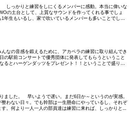
。 しっかりと練習をしにくるメンバーに感動。本当に偉いな
FWOの土台として、上質なサウンドを作ってくれる事でしょ
も1年生もいるし、家で吹いているメンバーも多いことでし
みんなの音感を鍛えるために、アカペラの練習に取り組んでき
9日の駅前コンサートで優秀団体に発表してもらうということ
になるとハーゲンダッツをプレゼント！！ということで盛り
去りました。 早いようで遅い。まだ6日か～というのが実感。
が整わない日々。でも幹部は一生懸命にやっているし、それぞ
す。何より一人一人の部員達は練習に来れば、しっかりと...