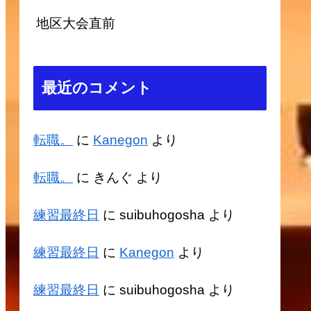
地区大会直前
最近のコメント
転職。
に
Kanegon
より
転職。
に
きんぐ
より
練習最終日
に
suibuhogosha
より
練習最終日
に
Kanegon
より
練習最終日
に
suibuhogosha
より