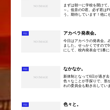
まずは朝一に学校を開けて
～。低音のO君。必ず君は
う。期待しています！他に
ょ...
アカペラ発表会。
日記
今日はアカペラの発表会。
ました。せっかくですので
にして、校内発表会で1番
上...
なかなか。
日記
新体制となって6日が過ぎ
色々なことが手探りで、形
れの委員会も動き出していま
色々と。
日記