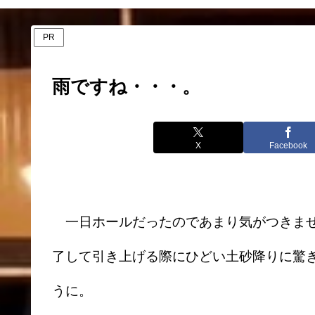
PR
雨ですね・・・。
X
Facebook
一日ホールだったのであまり気がつきませ
了して引き上げる際にひどい土砂降りに驚
うに。