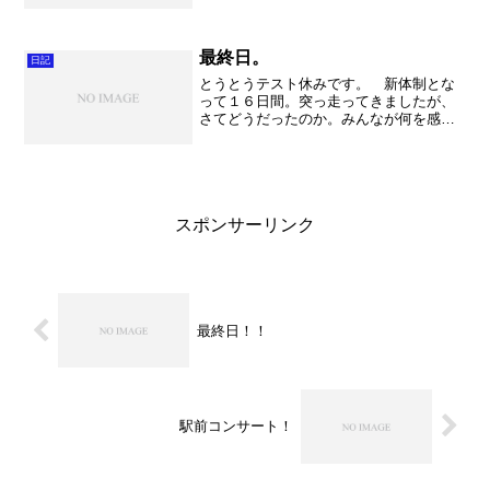
器が避難を連呼する状態になってしまい
ました。前回の雷雨でも同じ状態になっ
たとか。あの時は雹が降りましたね！
さて。 合宿初日というこ...
最終日。
日記
とうとうテスト休みです。 新体制とな
って１６日間。突っ走ってきましたが、
さてどうだったのか。みんなが何を感
じ、どのように過ごしてきたのか。一つ
の節目ですからそのような事を考えるタ
イミングです。とても大切な時間で
す。 楽器に関しては毎日基礎合...
スポンサーリンク
最終日！！
駅前コンサート！