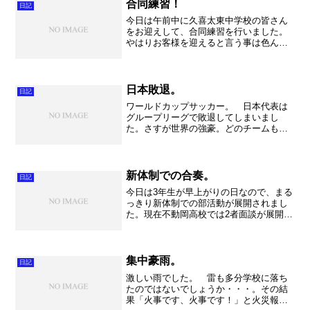
ったものです。ぜひ、合...
合同練習！
日記
今日は午前中に久喜太東中学校の皆さん
をお迎えして、合同練習を行いました。
やはりお客様を迎えると言う事は色んな
意味で刺激になり、私たち久喜高校にと
って意義深いイベントとなりました。こ
れは私の持論ですが学校の中にこもって
練習する以外に、外との交...
日本敗退。
日記
ワールドカップサッカー。 日本代表は
グループリーグで敗退してしまいまし
た。さすが世界の強豪。どのチームも本
気でぶつかってきて、その結果ですから
仕方がありません。残念ですがまた4年
後。今回は中心選手がチームの移籍と重
なり、なかなかトップパフォ...
新体制での合奏。
日記
今日は3年生が早上がりの日なので、まる
っきり新体制での部活動が展開されまし
た。現在不動岡高校では2者面談が展開さ
れており、なかなか練習場所に苦労して
おります。ちなみに2者面談中も平常授業
ですし、職員会議もあるし、ま～担任の
先生方は大忙しです...
集中豪雨。
日記
激しい雨でした。 雷も多分学校に落ち
たのではないでしょうか・・・。その結
果「火事です、火事です！」と火災報知