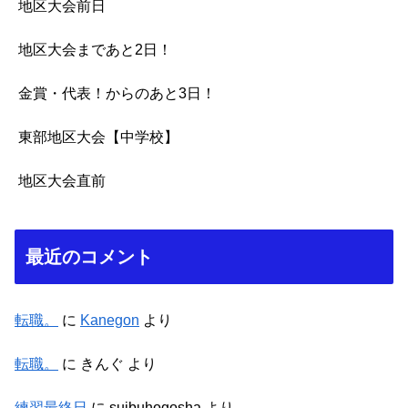
地区大会前日
地区大会まであと2日！
金賞・代表！からのあと3日！
東部地区大会【中学校】
地区大会直前
最近のコメント
転職。
に
Kanegon
より
転職。
に
きんぐ
より
練習最終日
に
suibuhogosha
より