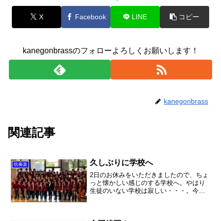
X
Facebook
LINE
コピー
kanegonbrassのフォローよろしくお願いします！
kanegonbrass
関連記事
久しぶりに学校へ
吹奏楽
2日のお休みをいただきましたので、ちょ
っと懐かしい感じのする学校へ。やはり
生徒のいない学校は寂しい・・・。今日
は入試の選抜会議。昨年自分の長女が受
験生だった時のことを思い出すと、本当
にこの一点がとっても大きいんだなと思