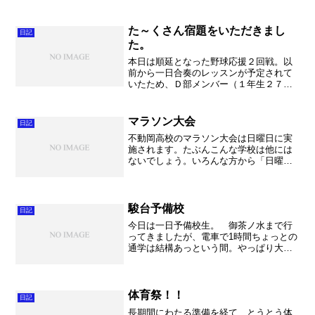
た～くさん宿題をいただきまし
日記
た。
本日は順延となった野球応援２回戦。以
前から一日合奏のレッスンが予定されて
いたため、Ｄ部メンバー（１年生２７
名、２年生５名）で応援に参加すること
にしました。経験の少ないメンバーでし
たので、急きょ卒業生の助っ人をお願い
マラソン大会
日記
すると、１０名以上の卒業生...
不動岡高校のマラソン大会は日曜日に実
施されます。たぶんこんな学校は他には
ないでしょう。いろんな方から「日曜日
にやるの？」と聞かれますから。 その
理由は「加須こいのぼりマラソン」とい
う市民マラソン大会に参加するからで
す。もちろん参加費を払って...
駿台予備校
日記
今日は一日予備校生。 御茶ノ水まで行
ってきましたが、電車で1時間ちょっとの
通学は結構あっという間。やっぱり大学
時代に2時間半の通学で鍛えられたのでし
ょうか・・・。 それにしても予備校の
先生はさすが！って思うところも多くあ
り、いろいろな意味で...
体育祭！！
日記
長期間にわたる準備を経て、とうとう体