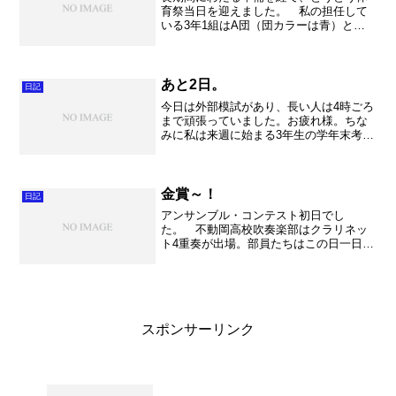
育祭当日を迎えました。 私の担任して
いる3年1組はA団（団カラーは青）とい
うことで、入場のパフォーマンス（入場
行進は無く、団毎にパフォーマンスをす
るのです）やら、応援合戦（これも団パ
フォーマンス【団パフォ...
あと2日。
日記
今日は外部模試があり、長い人は4時ごろ
まで頑張っていました。お疲れ様。ちな
みに私は来週に始まる3年生の学年末考査
のテスト問題を一生懸命に作成しており
ました。みじかーいテスト範囲を何とか
100点に・・・。結構大変です。3年生は
授業があるのがあ...
金賞～！
日記
アンサンブル・コンテスト初日でし
た。 不動岡高校吹奏楽部はクラリネッ
ト4重奏が出場。部員たちはこの日一日生
徒役員を担当して、運営全般をみんなで
協力してお手伝いしました。クラリネッ
トのメンバーは誘導から、ステージ係か
ら仲間たちに囲まれて、それ...
スポンサーリンク