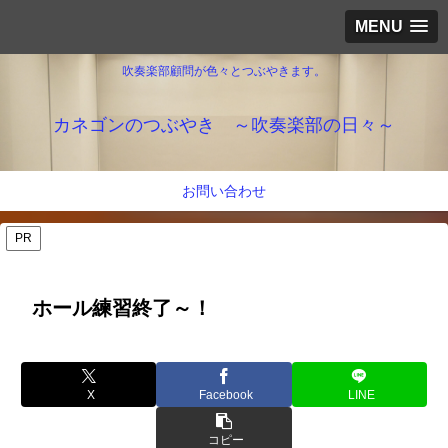
MENU
吹奏楽部顧問が色々とつぶやきます。
カネゴンのつぶやき ～吹奏楽部の日々～
お問い合わせ
PR
ホール練習終了～！
X
Facebook
LINE
コピー