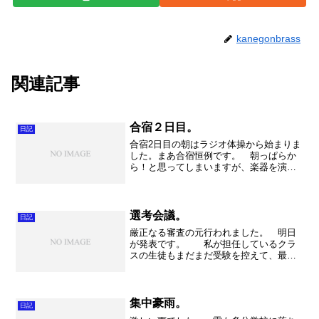
kanegonbrass
関連記事
合宿２日目。
日記
合宿2日目の朝はラジオ体操から始まりま
した。まあ合宿恒例です。 朝っぱらか
ら！と思ってしまいますが、楽器を演奏
する前に体をほぐす事はとっても重要で
す。しっかりとストレッチをやる事で、
腰痛やひじ、肩を痛めるのを防ぐ事が出
来ます。ま～楽器を吹く...
選考会議。
日記
厳正なる審査の元行われました。 明日
が発表です。 私が担任しているクラ
スの生徒もまだまだ受験を控えて、最後
の最後まで頑張っている生徒がいます。
素晴らしい事です。何度も諦めそうにな
りながら、でも最後まで粘ったと言う経
験は本当に貴重です。 高...
集中豪雨。
日記