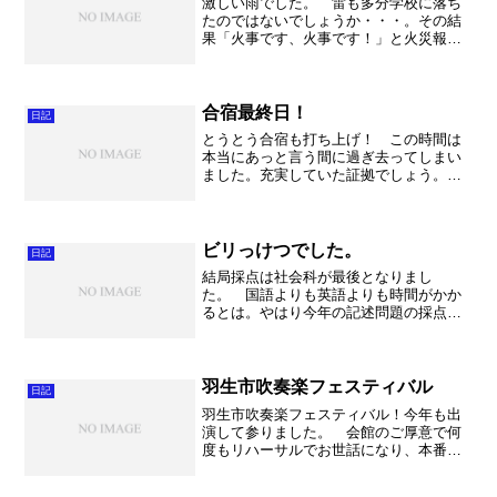
激しい雨でした。 雷も多分学校に落ち
たのではないでしょうか・・・。その結
果「火事です、火事です！」と火災報知
器が避難を連呼する状態になってしまい
ました。前回の雷雨でも同じ状態になっ
たとか。あの時は雹が降りましたね！
さて。 合宿初日というこ...
合宿最終日！
日記
とうとう合宿も打ち上げ！ この時間は
本当にあっと言う間に過ぎ去ってしまい
ました。充実していた証拠でしょう。も
っともっと色々とやれる！と思っていた
のですが、ある意味予想通り一歩一歩進
む時間でした。コンクールという他校と
の競争の場所で演奏すると...
ビリっけつでした。
日記
結局採点は社会科が最後となりまし
た。 国語よりも英語よりも時間がかか
るとは。やはり今年の記述問題の採点は
手ごわかった・・・。担当の先生方、本
当にお疲れ様でございました！ 昼もそ
こそこに、最後は入力まで。 最後の最
後まで終了すると本当に感動！...
羽生市吹奏楽フェスティバル
日記
羽生市吹奏楽フェスティバル！今年も出
演して参りました。 会館のご厚意で何
度もリハーサルでお世話になり、本番で
はこれまた様々な点でお気遣いを頂いて
無事終演することができました。できる