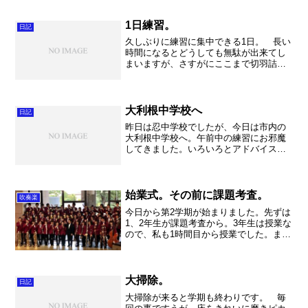
火事件。家族４人が惨殺された後、証拠
隠滅のために放火された痛ましい事件で
す。当時みそ工場で工員と...
1日練習。
日記
久しぶりに練習に集中できる1日。 長い
時間になるとどうしても無駄が出来てし
まいますが、さすがにここまで切羽詰ま
っているとそんな余裕はないでしょう。
11日から本格的な練習を始めた課題曲。
まだ音符が整理出来ておらず、合奏にな
ると大変混乱してしま...
大利根中学校へ
日記
昨日は忍中学校でしたが、今日は市内の
大利根中学校へ。午前中の練習にお邪魔
してきました。いろいろとアドバイスを
させていただきましたが、とても素直で
一生懸命だったので、アドバイスをしっ
かりと吸収してどんどん良い音を出せる
ようになっていきました。...
始業式。その前に課題考査。
吹奏楽
今日から第2学期が始まりました。先ずは
1、2年生が課題考査から。3年生は授業な
ので、私も1時間目から授業でした。まー
肩慣らしって感じです。今月から現代史
の補習も始まるので、社会の季節がやっ
て来ました。ここからです。さて、午後
はまず大掃除。我...
大掃除。
日記
大掃除が来ると学期も終わりです。 毎