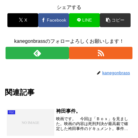
シェアする
X
Facebook
LINE
コピー
kanegonbrassのフォローよろしくお願いします！
kanegonbrass
関連記事
袴田事件。
日記
映画です。 今回は「Ｂｏｘ」を見まし
た。映画の内容は死刑判決が最高裁で確
定した袴田事件のドキュメント。事件は
１９６６年に静岡で起きた強盗殺人、放