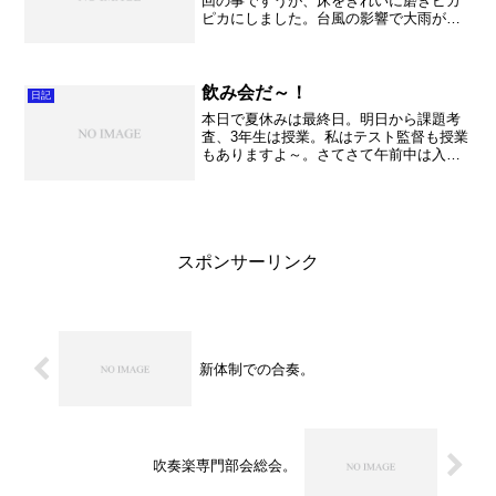
回の事ですうが、床をきれいに磨きピカ
ピカにしました。台風の影響で大雨が吹
き荒れる中、一生懸命に掃除をしまし
た。教室はきれいになりました。素い晴
らしい！！ 午後は部活。 そうそう成
績会議もありました。頑張っ...
飲み会だ～！
日記
本日で夏休みは最終日。明日から課題考
査、3年生は授業。私はテスト監督も授業
もありますよ～。さてさて午前中は入試
問題研究。早稲田大学商学部。世界史選
択の皆さんぜひ読んで参考にしてくださ
いね～。午後は羽生市吹奏楽フェスティ
バルの打ち合わせ。今年...
スポンサーリンク
新体制での合奏。
吹奏楽専門部会総会。