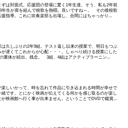
まずは対面式。応援団の登場に驚く1年生達。そう、私も2年前
，3年生が肩を組んで校歌を熱唱。良いですね～。 その後校歌
援指導。これに吹奏楽部も出場し、合間にはちゃっかり...
業は久しぶりの2年9組。テスト返し以来の授業で、明日もつぶ
みが遅くてこれからが心配・・・。しゃべり続ける授業にした
の重体が続出。残念。 3組、4組はアクティブラーニン...
が楽しいかって、時を忘れて作品に引き込まれる時間が幸せで
一緒です。とにかく映画が伝えてくる何かを感じ取るのが楽し
か映画館へ行く事が出来ません。ということでDVDで鑑賞...
。