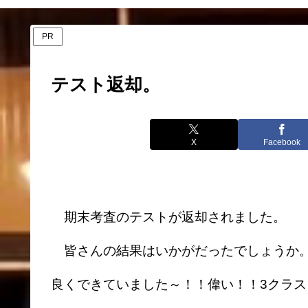
PR
テスト返却。
X
Facebook
期末考査のテストが返却されました。
皆さんの結果はいかがだったでしょうか。
良くできていました～！！偉い！！3クラ