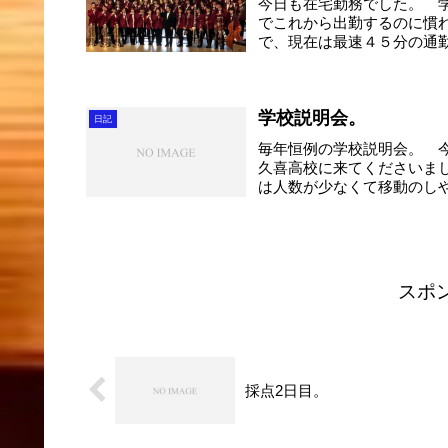
今日も在宅勤務でした。 
でこれから出勤するのに慣
で、現在は最速４５分の通
す。 ...
学校説明会。
日記
毎年恒例の学校説明会。 
久喜高校に来てくださいま
は人数が少なくて移動のし
ン...
スポ
採点2日目。