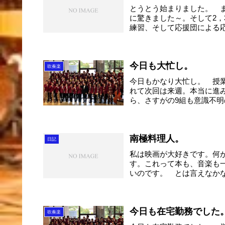
とうとう始まりました。 
に驚きました～。そして2
練習、そして応援団による応
今日も大忙し。
吹奏楽
今日もかなり大忙し。 授
れて次回は来週。本当に進
ら、さすがの9組も意識不明
南極料理人。
日記
私は映画が大好きです。何
す。これって本も、音楽も
いのです。 とは言えなかな
今日も在宅勤務でした
吹奏楽