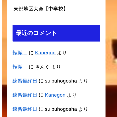
東部地区大会【中学校】
最近のコメント
転職。
に
Kanegon
より
転職。
に
きんぐ
より
練習最終日
に
suibuhogosha
より
練習最終日
に
Kanegon
より
練習最終日
に
suibuhogosha
より