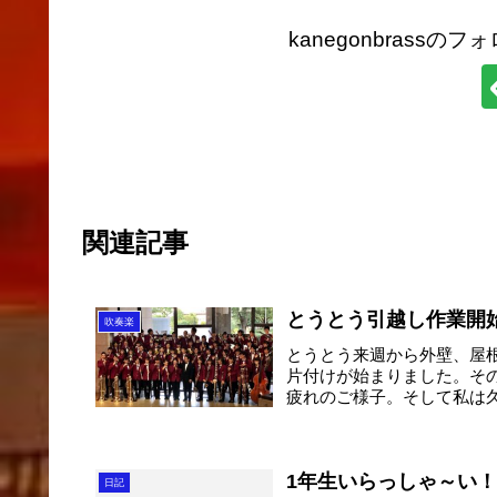
kanegonbrass
関連記事
とうとう引越し作業開
吹奏楽
とうとう来週から外壁、屋
片付けが始まりました。そ
疲れのご様子。そして私は久
1年生いらっしゃ～い
日記