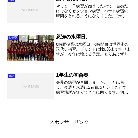
います。 そして私は7時...
やっと一日練習が始まったので、合奏だ
けでなくセクション練習、パート練習の
時間をとれるようになりました。それで
も3年生は夏季補習もあって、色々とバタ
バタと練習が進んで行きます。 私自身
も世界史の早朝課外。 やっぱり一生懸
命に勉強してる3年生を...
怒涛の水曜日。
吹奏楽
8時間授業の水曜日。8時間目は世界史の
現代史補習。プリントはNo,36までありま
すが、今年は増える予定。とりあえず10
月は水曜日。11月は月曜日と水曜日。8時
間目は大変だね。しかも今日はインド！
と東南アジア。皆さん復習をしっかり
ね。ガンディ...
1年生の初合奏。
日記
楽器の練習が再開しました。 とは言
え、今週と来週は2者面談ということで、
練習場所が無くて本当に困ります。何と
かやりくりをしているのですが、なかな
か思うようには行きませんね。 そんな
中で1年生の初合奏がスタートしまし
た。 11日の保護者会で演...
スポンサーリンク