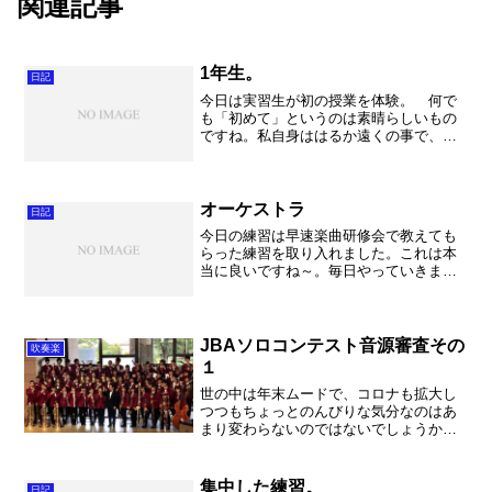
関連記事
1年生。
日記
今日は実習生が初の授業を体験。 何で
も「初めて」というのは素晴らしいもの
ですね。私自身ははるか遠くの事で、記
憶も薄れましたがやっぱり「ドキドキ」
した事だけは良く覚えています。私の時
は担当の先生がどんどん任せてくれて、
自由に授業をさせてくれた...
オーケストラ
日記
今日の練習は早速楽曲研修会で教えても
らった練習を取り入れました。これは本
当に良いですね～。毎日やっていきまし
ょう！みんな笑顔になって、元気に練習
できましたね。 基礎合奏はもっともっ
とレベルを上げて行きましょう！まだま
だこれから。やっぱり課題...
JBAソロコンテスト音源審査その
吹奏楽
１
世の中は年末ムードで、コロナも拡大し
つつもちょっとのんびりな気分なのはあ
まり変わらないのではないでしょうか。
外に出て、忘年会をして、という年末で
はありませんが、家族でゆっくりと過ご
す年末になっているご家庭も多いかと思
集中した練習。
日記