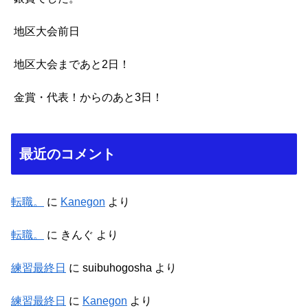
地区大会前日
地区大会まであと2日！
金賞・代表！からのあと3日！
最近のコメント
転職。
に
Kanegon
より
転職。
に
きんぐ
より
練習最終日
に
suibuhogosha
より
練習最終日
に
Kanegon
より