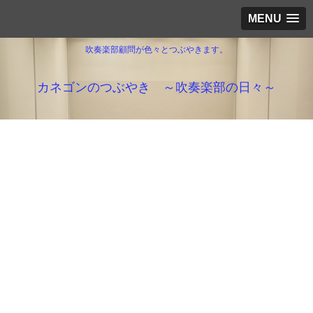
MENU
吹奏楽部顧問が色々とつぶやきます。
カネゴンのつぶやき ～吹奏楽部の日々～