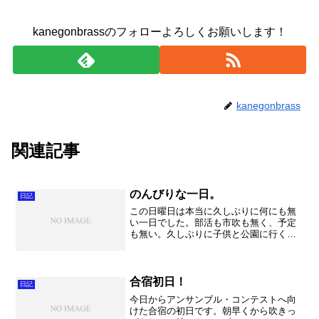
kanegonbrassのフォローよろしくお願いします！
kanegonbrass
関連記事
のんびりな一日。
日記
この日曜日は本当に久しぶりに何にも無
い一日でした。部活も市吹も無く、予定
も無い。久しぶりに子供と公園に行くか
な！と思っていたら奥様は「実家へ帰ら
せていただきます」ということで、ほー
んとうに自由な時間になってしまいまし
た。 結局○付けをし、テ...
合宿初日！
日記
今日からアンサンブル・コンテストへ向
けた合宿の初日です。朝早くから吹きっ