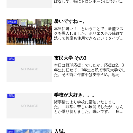
ぱなしで、特にトロンボーンはバテバテ
になってしまいましたね。でもそれくら
い吹かなければレベルアップはできませ
んね。とにかくこの合宿でできる限り曲
を仕上げていきましょう！...
暑いですね～。
吹奏楽
本当に暑い！ ということで、新型マス
クを導入しました。ポリエステル繊維で
洗って何度も使用できるというタイプで
す。通気性も良く、毎回洗濯できるのが
いいなと思い使ってみました。感想
は・・・。確かに通気性が良いのでメガ
ネが曇らない、比較的涼しい。...
市民大学 その3
日記
本日は野球応援！でしたが、応援は2、3
年生に任せて、1年生と私で市民大学でし
た。その前に午前中は支部PTA。地元と
古河の保護者の皆様が集まって、色々と
情報交換を行いました。私は生徒指導担
当なので、お話しをさせて頂きました
が、やはり我が子も遭...
学校が大好き。。。
日記
諸事情により学校に宿泊いたしまし
た。 非常に苦しい展開でしたが、なん
とか乗り切りました。眠いです。 庄和
の時はしょっちゅうでしたが、久喜では
まだ２回、いや３回目かな・・・。 最
初は撫子さんが怖かったのですがもう慣
れました。一人でも大丈夫です...
入試。
教育