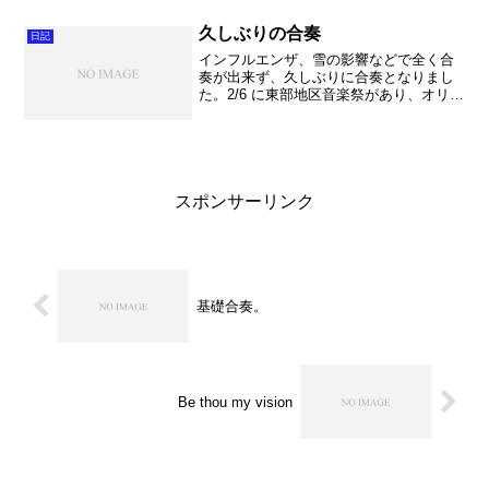
真剣なまなざし。これは生徒以上に先生
の一生懸命さが伝わって、...
久しぶりの合奏
日記
インフルエンザ、雪の影響などで全く合
奏が出来ず、久しぶりに合奏となりまし
た。2/6 に東部地区音楽祭があり、オリン
ピックファンファーレと宝島を演奏しま
す。まだ人も揃わない中でしたが、とに
かく合奏しました。合奏を録音してすぐ
に聴く、という事を...
スポンサーリンク
基礎合奏。
Be thou my vision