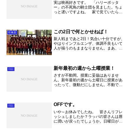
実は映画好きです。 「ハリーポッタ
ー」の不死鳥の騎士団を見ました。ちょ
っと遅いですよね。 家で見ていたら私
の祖母（和江）が「本読んだのよね～」
って。いや～昭和ひと桁のおばあちゃん
まで読んでるとは。恐るべしハリー。
今までの連続で見ていますが...
この2日で何とかせねば！
吹奏楽
新人戦まであと2日！気合い十分ですが、
やはりインフルエンザ、体調不良もいて
人が揃うのもままなりません。まあ、普
段から忙しい不動岡生は放課後に揃うの
も難しいのでそれ程珍しくはありません
が。。。とにかく、みんなで力を合わせ
て何とか乗り切りましょ...
新年最初の週から土曜授業！
日記
さすが不動岡。授業に妥協はありませ
ん。新年最初の週から土曜日に授業があ
ったって、微動だにしません。不動で
す。 さて。 午後はみっちり練習だ！
と思ったら理系は放射線の研究で解放さ
れるのは5時だそうで。。。幸い人数が少
なめだったので良かったです...
OFFです。
日記
いや～お休みでしたね。 皆さんリフレ
ッシュしましたか？ラッパの皆さんは唇
に潤いが戻ったでしょうか。日曜日が楽
しみです。 さて私は午後から某高校の
練習にお邪魔してきました。 とにかく