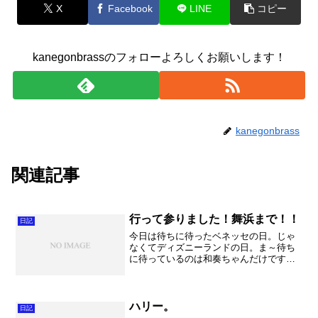
X
Facebook
LINE
コピー
kanegonbrassのフォローよろしくお願いします！
kanegonbrass
関連記事
行って参りました！舞浜まで！！
日記
今日は待ちに待ったベネッセの日。じゃ
なくてディズニーランドの日。ま～待ち
に待っているのは和奏ちゃんだけです
が・・・。私も奥様も基本的に人混みは
苦手・・・・。 でもやっぱりこういう
日も必要だろう！と意を決して土曜日の
ディズニーへ。 するとすで...
ハリー。
日記