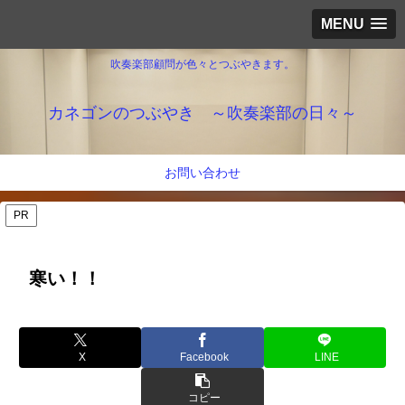
MENU
吹奏楽部顧問が色々とつぶやきます。
カネゴンのつぶやき ～吹奏楽部の日々～
お問い合わせ
PR
寒い！！
X
Facebook
LINE
コピー