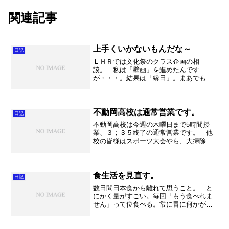
関連記事
上手くいかないもんだな～
日記
ＬＨＲでは文化祭のクラス企画の相
談。 私は「壁画」を進めたんです
が・・・。結果は「縁日」。まあでも１
年生だしそうだよね～。楽しくみんなで
装飾をつくって、最初の文化祭を思い切
り楽しみましょう！ 放課後は７時間の
疲れを吹き飛ばすような、パワフル...
不動岡高校は通常営業です。
日記
不動岡高校は今週の木曜日まで5時間授
業、３；３５終了の通常営業です。 他
校の皆様はスポーツ大会やら、大掃除、
避難訓練などで授業は無く、午後は部活
動に励んでいらっしゃることでしょう
ね。不動岡生は夏休みが目の前に迫って
いることなど、これっぽっち...
食生活を見直す。
日記
数日間日本食から離れて思うこと。 と
にかく量がすごい。毎回「もう食べれま
せん」って位食べる。常に胃に何かが消
化されている状態で、次の食事が始ま
る。いずれも基本は肉、そして大量であ
ること。周りを見渡してかなりの肥満率