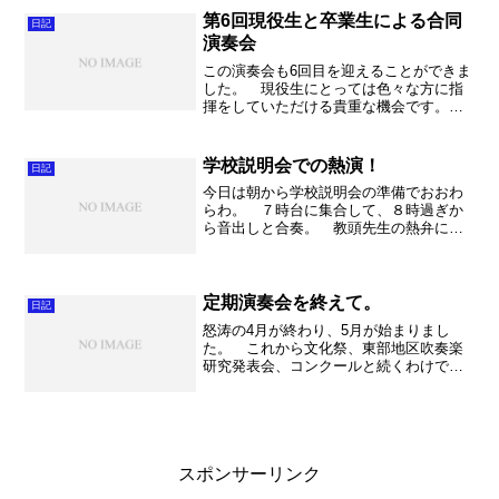
に納得する。このままこの食...
第6回現役生と卒業生による合同
日記
演奏会
この演奏会も6回目を迎えることができま
した。 現役生にとっては色々な方に指
揮をしていただける貴重な機会です。よ
り豊かな音楽経験のためにも、様々な指
揮者に触れることは何より重要な事だと
考えます。私自身がおおみや市民吹奏楽
学校説明会での熱演！
日記
団で、秋山紀夫先生以外...
今日は朝から学校説明会の準備でおおわ
らわ。 ７時台に集合して、８時過ぎか
ら音出しと合奏。 教頭先生の熱弁によ
って３０分ほど予定をオーバーし、各部
活の熱演によってさらに押しましたね
～。う～ん。 演奏はやはり地区大会を
乗り越えただけあって、落ち...
定期演奏会を終えて。
日記
怒涛の4月が終わり、5月が始まりまし
た。 これから文化祭、東部地区吹奏楽
研究発表会、コンクールと続くわけです
が、その前に少しみんなで考える時間を
頂きました。 不動岡高校は伝統校であ
り、地域の皆さまから本当に信頼されて
いる学校です。ですからそ...
スポンサーリンク