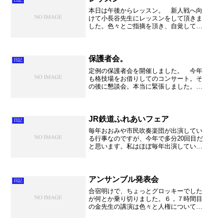
本日は午後からレッスン。 新人戦へ向
けて小長谷先生にレッスンをして頂きま
した。色々とご指摘を頂き、自覚してい
る課題がやはりそのまま聞こえていると
いうことが確認できました。残された時
間は限られていますが、課題は山積みで
す。1人1人が意識高く、...
保護者会。
日記
定例の保護者会を開催しました。 今年
も格技場をお借りしてのコンサート。そ
の後に懇談会。本当に緊張しました。毎
年の事ですが慣れませんね～。 今年は
例年になく3年生、2年生の保護者の皆さ
んがお越しくださいまして、大変なにぎ
わいとなりました。うれ...
JR鉄道ふれあいフェア
日記
毎年おおみや市民吹奏楽団が出演してい
る行事なのですが、今年で多分20回目だ
と思います。私はほぼ毎年出演していま
すが、ここの所は指揮者としての参加が
多いです。 かつては秋山先生や指揮を
お願いしていた先生方にお願いしていた
時代もありましたが、団...
アンサンブル発表会
日記
合宿明けで、ちょっとグロッキーでした
が何とか乗り切りました。６，７時間目
の金先生の講演は色々と人権について考
えるきっかけを与えて下さいました。な