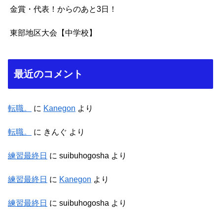
金賞・代表！からのあと3日！
東部地区大会【中学校】
最近のコメント
転職。
に
Kanegon
より
転職。
に
きんぐ
より
練習最終日
に
suibuhogosha
より
練習最終日
に
Kanegon
より
練習最終日
に
suibuhogosha
より