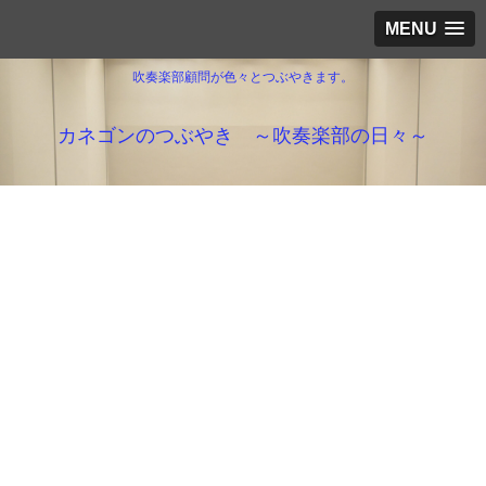
MENU
吹奏楽部顧問が色々とつぶやきます。
カネゴンのつぶやき ～吹奏楽部の日々～