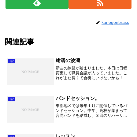
kanegonbrass
関連記事
紺碧の波濤
日記
新曲の練習が始まりました。本日は日程
変更して職員会議が入っていました。こ
れがまた長くて合奏にいけないかも！と
思ったのですが、何とか30分程顔を出せ
ました。そして曲は「紺碧の波濤」で
す。すごーく考えた末に、長生淳さん作
曲のこの曲にしました。実...
バンドセッション。
日記
東部地区では毎年１月に開催しているバ
ンドセッション。中学、高校が集まって
合同バンドを結成し、３回のリハーサル
で本番というもの。これは東部地区だけ
の独自のイベントなのですが、学校を超
えた交流にとても大きな意義があると思
います。 さらには今年は...
レッスン
日記