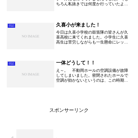
ちろん私抜きでは何度か行っていたよう
ですが・・・） ということで久しぶり
の休日。 すぐ近くの上尾にある水上公
園へ行ってまいりました。 前回行った
時は（私は抜き）大変な混...
久喜小が来ました！
日記
今日は久喜小学校の鼓笛隊の皆さんが久
喜高校に来てくれました。小学生に久喜
高生は苦労しながらも一生懸命にレッス
ンをしました。 わたしも初めてユーフ
ォニウムを吹く（何と新品の楽器で
す！）という2人の男の子にレッスンをし
ましたが、とっても素直で、...
一体どうして！！
日記
え～。 不動岡ホールの空調設備が故障
してしまいました。密閉されたホールで
空調が効かないというのは、この時期に
は本当に・・・。厳しい環境でございま
す。この暑さは限界を超えます。 今日
は午後に羽生市音楽祭の打ち合わせがあ
りました。（10月14日...
スポンサーリンク