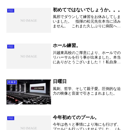
初めてではないでしょうか。。。
日記
風邪でダウンして練習をお休みしてしま
いました。 指揮の松元先生本当に済み
ません。 これまた久しぶりに病院へ行
きました。何故か急激に歯が痛み出して
歯医者へ。飛び込みだったので随分と待
たされ、見てもらったのですが虫歯では
なく。。。もらったのは痛...
ホール練習。
日記
川越東高校のご厚意により、ホールでの
リハーサルを行う事が出来ました。本当
にありがとうございました！！私自身初
めてのさいたま市文化センターでのリハ
ーサル。何と贅沢な事でしょうか。 以
前顧問をし始めた頃には考えもしません
でした。そもそもホールで...
日曜日
吹奏楽
風刺、哲学、そして親子愛。圧倒的な迫
力の映像と音楽で引きこまれました。
今年初めてのプール。
日記
今年は色々と事情により海にも行けず、
プールにも行っていませんでした。（も