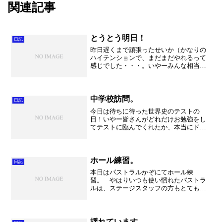
関連記事
とうとう明日！
日記
昨日遅くまで頑張ったせいか（かなりの
ハイテンションで、まだまだやれるって
感じでした・・・。いやーみんな相当無
理していましたね。）、朝からかなり
「疲れ」が出てしまいました。。。さす
がにここまで全く休み無しで走り抜けて
来た訳で、疲れていない人な...
中学校訪問。
日記
今日は待ちに待った世界史のテストの
日！いやー皆さんがどれだけお勉強をし
てテストに臨んでくれたか、本当にドキ
ドキしておりました。まだ採点は終わっ
ていませんが、全体の感じでは前回を大
きく上回る平均点となりそうな。。。ま
だ分かりませんが。。。 テ...
ホール練習。
日記
本日はパストラルかぞにてホール練
習。 やはりいつも使い慣れたパストラ
ルは、ステージスタッフの方もとても親
切で安心してお願いできる素晴らしい空
間です。朝から落ち着いて練習に取り組
むことができました。 午前中はパー
ト、セクションで確認。 という...
揺れています。