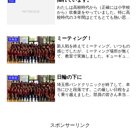
日記
わたしは高校時代から（正確には小学校
から）吹奏楽をやっていました。特に高
校時代の３年間はとてもとても熱い思い
出として胸に刻まれています。今でも鮮
明に記憶しているのは２年生の夏。吹奏
楽コンクールの事です。わたしの学校は
前の年までは３年生が６月...
ミーティング！
吹奏楽
新人戦を終えてミーティング。いつもの
感じでしたが、ミーティング場所が無く
て、教室で実施しました。ギューギュー
でしたが、各教室に配置されたプロジェ
クターは性能が高く、パワーポイントの
画像もしっかり見えました。素晴らし
い！個人、パートで話し合っ...
日輪の下に
吹奏楽
埼玉県バンドクリニックが終了して、本
当にひと段落です。この厳しい日程をよ
く乗り越えました。部員の皆さん本当に
素晴らしい！ さて、本日は7時間授
業。 そして日輪の下にのリハーサルで
す。私は全くノータッチなので、いった
いどのようなことになってい...
スポンサーリンク