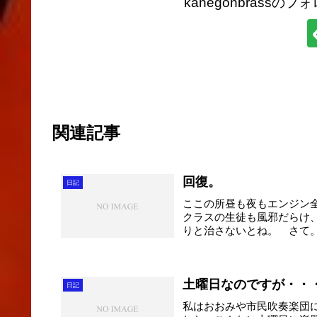
kanegonbrass
関連記事
回復。
日記
ここの所昼も夜もエンジン
クラスの生徒も風邪だらけ
りと治さないとね。 さて
が...
土曜日なのですが・・
日記
私はおおみや市民吹奏楽団