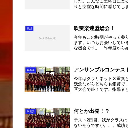
した。こんなに土曜日に楽
りと空虚な時間に感じてしま
吹奏楽連盟総会！
日記
今年もこの時期がやって参
ます。いつもお会いしてい
な機会です。 昨年度から
区...
アンサンブルコンテス
吹奏楽
今年はクラリネット８重奏
残念ながらどちらも銀賞で
区大会で終了です。指導者
い...
何とか出発！？
吹奏楽
テスト2日目。我がクラス
ないそうですが。。。成績