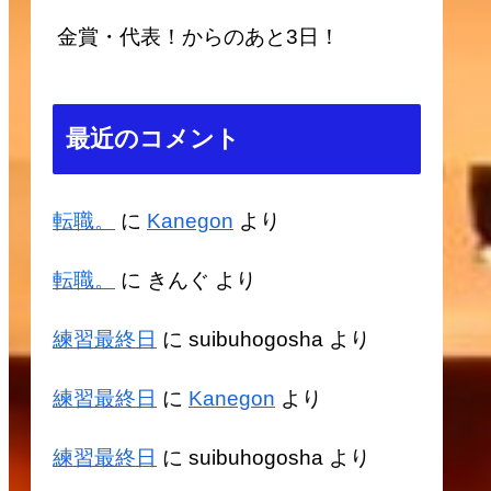
金賞・代表！からのあと3日！
最近のコメント
転職。
に
Kanegon
より
転職。
に
きんぐ
より
練習最終日
に
suibuhogosha
より
練習最終日
に
Kanegon
より
練習最終日
に
suibuhogosha
より