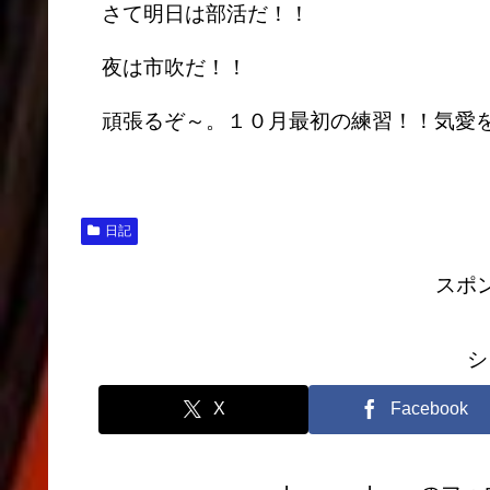
さて明日は部活だ！！
夜は市吹だ！！
頑張るぞ～。１０月最初の練習！！気愛を
日記
スポ
シ
X
Facebook