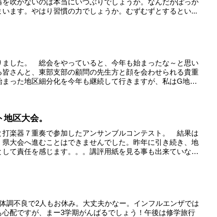
器を吹かないのは本当にいつぶりでしょうか。なんだかぽっか
います。やはり習慣の力でしょうか。むずむずとするとい...
りました。 総会をやっていると、今年も始まったな～と思い
る皆さんと、東部支部の顧問の先生方と顔を会わせられる貴重
始まった地区細分化を今年も継続して行きますが、私はG地
ト地区大会。
と打楽器７重奏で参加したアンサンブルコンテスト。 結果は
、県大会へ進むことはできませんでした。昨年に引き続き、地
として責任を感じます。。。講評用紙を見る事も出来ていな
は体調不良で2人もお休み。大丈夫かなー。インフルエンザでは
も心配ですが、まー3学期がんばるでしょう！午後は修学旅行