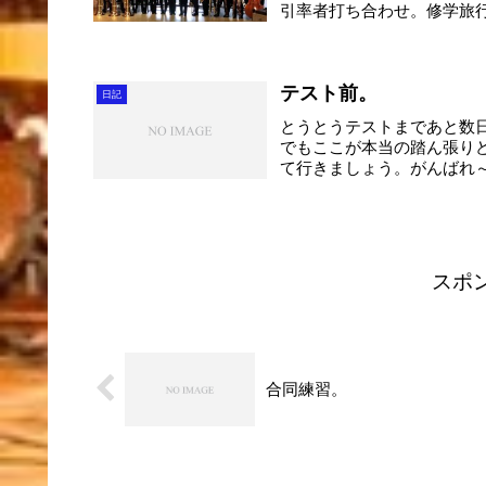
引率者打ち合わせ。修学旅行
テスト前。
日記
とうとうテストまであと数
でもここが本当の踏ん張り
て行きましょう。がんばれ
な...
スポ
合同練習。