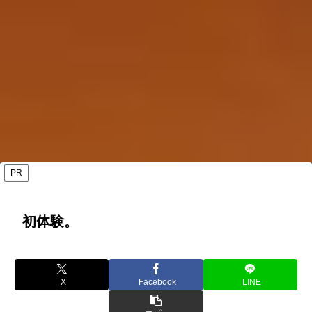
PR
初体験。
X
Facebook
LINE