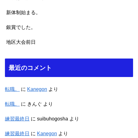
新体制始まる。
銀賞でした。
地区大会前日
最近のコメント
転職。
に
Kanegon
より
転職。
に
きんぐ
より
練習最終日
に
suibuhogosha
より
練習最終日
に
Kanegon
より