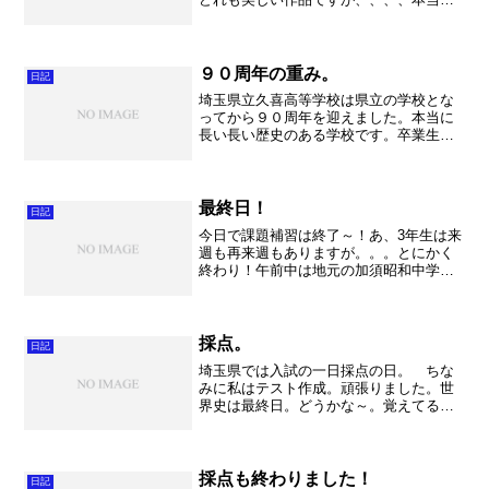
難しい・・・。自分でやりたいように、
というのが難しいのです。自分の音楽を
持って指揮をしなければ、ピアニストの
先生がとても困ってしまい...
９０周年の重み。
日記
埼玉県立久喜高等学校は県立の学校とな
ってから９０周年を迎えました。本当に
長い長い歴史のある学校です。卒業生が
２万５千人余り。在校生には４代に渡っ
て久喜高生一家という生徒も居ます。歴
史と伝統とは大きいものですね。 式典
では吹奏楽部が式典演奏を...
最終日！
日記
今日で課題補習は終了～！あ、3年生は来
週も再来週もありますが。。。とにかく
終わり！午前中は地元の加須昭和中学校
に不動岡ホールをお貸ししました。来週
にコンクールを控え、熱の入った練習で
した。今年着任の新人先生が頑張ってい
ました。さて、午後は私...
採点。
日記
埼玉県では入試の一日採点の日。 ちな
みに私はテスト作成。頑張りました。世
界史は最終日。どうかな～。覚えてるか
な～。今から楽しみです。 それにして
定期演奏会22日。 迫って来てますね。
本当に。ドキドキしてしまいます。 と
にかく今は勉強に集中。...
採点も終わりました！
日記