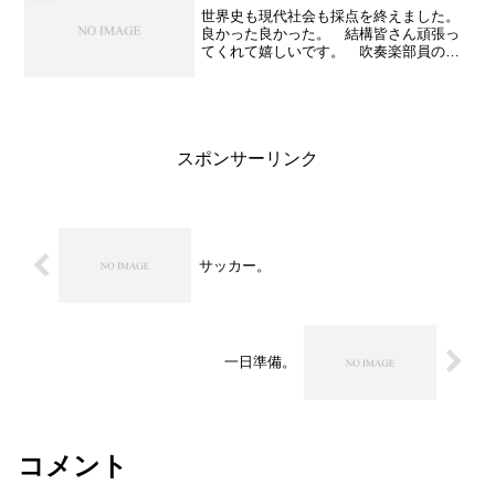
世界史も現代社会も採点を終えました。
良かった良かった。 結構皆さん頑張っ
てくれて嬉しいです。 吹奏楽部員の皆
さんも・・。う～ん。まあ頑張った
ね。 それしても篤姫。 「安政の大
獄」でございます。井伊直弼の演技が最
高に「にくらしい～！」って思わ...
スポンサーリンク
サッカー。
一日準備。
コメント