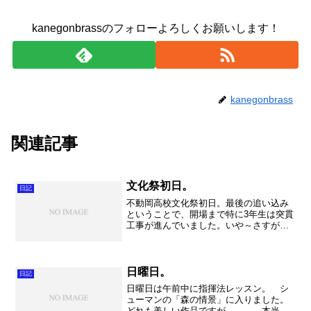
kanegonbrassのフォローよろしくお願いします！
kanegonbrass
関連記事
文化祭初日。
日記
不動岡高校文化祭初日。最後の追い込み
ということで、開場まで特に3年生は突貫
工事が進んでいました。いや～さすが不
動岡生。それぞれのアトラクションはか
なりのクオリティでした。残念ながら超
絶混みこみで、人ごみの苦手な私は、更
にお化け屋敷は苦手なの...
日曜日。
日記
日曜日は午前中に指揮法レッスン。 シ
ューマンの「森の情景」に入りました。
どれも美しい作品ですが、、、、本当に