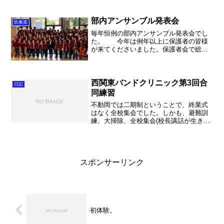
すよね） 昨日までの合宿の疲れも見え
る中、翌日の今日は午後から部活でし
た。春休も残す所あと少し。入...
部内アンサンブル発表会
吹奏楽
毎年恒例の部内アンサンブル発表会でし
た。 今年は例年以上に保護者の皆様
が来てくださいました。保護者会で総会
へ向けた会計監査をしていた関係もあっ
たからでしょうか。3年生も見に来てくれ
ていましたし、演奏者の皆さんは本当に
貴重な演奏機会になりま...
西関東バンドクリニック第3回合
日記
同練習
不動岡では二期制ということで、終業式
はなく全校集会でした。しかも、避難訓
練、大掃除、全校集会(校長講話が生き方
在り方講演)、そしてロングホームルー
ム。。。終了は1時！さすが不動岡。でも
厳しい日程でした。普通の学校ならば、
2、3日かける内容が...
スポンサーリンク
初体験。