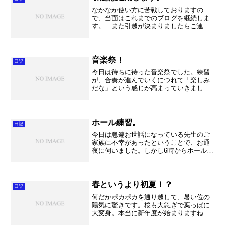
なかなか使い方に苦戦しておりますの
で、当面はこれまでのブログを継続しま
す。 また引越が決まりましたらご連絡
いたします。 バタバタとして申し訳あ
りません。今後ともよろしくお願いいた
します！
音楽祭！
日記
今日は待ちに待った音楽祭でした。練習
が、合奏が進んでいくにつれて「楽しみ
だな」という感じが高まっていきました
が、今日の演奏は本当に楽しかった！！
「ああこのために音楽をやっているんだ
な」って思える時間でした。「千と千
尋」のメドレーでそれぞれの...
ホール練習。
日記
今日は急遽お世話になっている先生のご
家族に不幸があったということで、お通
夜に伺いました。しかし6時からホール練
習ということもあり、時間前にお邪魔し
てお線香をあげさせていただきました。
家族との別れは本当に辛いものでしょう
が、私もこれから先にそ...
春というより初夏！？
日記
何だかポカポカを通り越して、暑い位の
陽気に驚きです。桜も大急ぎで葉っぱに
大変身。本当に新年度が始まりますね
～。（一般的には１日から始まっていま