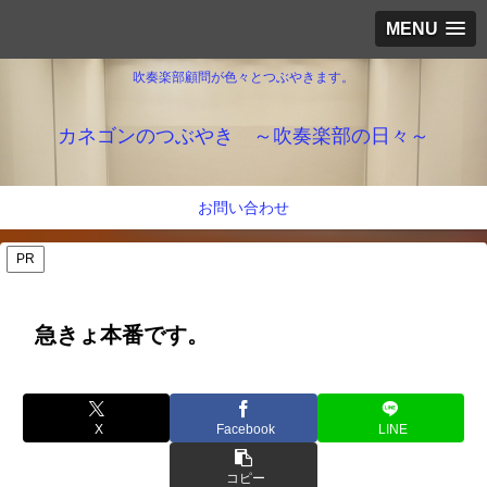
MENU
吹奏楽部顧問が色々とつぶやきます。
カネゴンのつぶやき ～吹奏楽部の日々～
お問い合わせ
PR
急きょ本番です。
X
Facebook
LINE
コピー