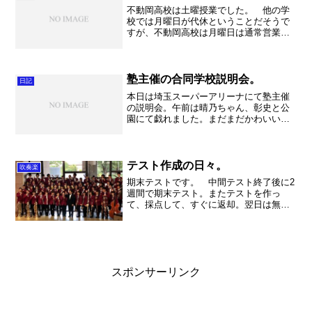
不動岡高校は土曜授業でした。 他の学
校では月曜日が代休ということだそうで
すが、不動岡高校は月曜日は通常営業で
す。いや～さすが不動岡。 さてさ
て。 午後は学校説明会。中学生はなか
なか見学に来ませんでしたが、でも来て
くれた皆さんは長く見てくれま...
塾主催の合同学校説明会。
日記
本日は埼玉スーパーアリーナにて塾主催
の説明会。午前は晴乃ちゃん、彰史と公
園にて戯れました。まだまだかわいい盛
りです。さて、昼ごはんを食べるタイミ
ングを失い、重い資料を持ってスーパー
アリーナへ。あー遠い駐車場に停めなき
ゃ良かった。。。会場には...
テスト作成の日々。
吹奏楽
期末テストです。 中間テスト終了後に2
週間で期末テスト。またテストを作っ
て、採点して、すぐに返却。翌日は無理
だな～。頑張りますけど・・・。採点が
終わるとまた平常授業です。8月7日ま
で。びっくりですね～。 さて、朝の計
量。 70kg、BMI2...
スポンサーリンク