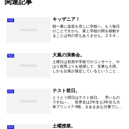
関連記事
キッザニア！
日記
朝一番に楽器を戻しに学校へ。もう毎日
のことですから、家と学校の間を移動す
ることは何の苦もありません。２５キロ
って結構な距離なのですが、ま～人間の
慣れってすごいものですね。戻ってから
はのんびり。今はまっている「スーパー
プレゼンテーション」や「...
大嵐の演奏会。
日記
土曜日は前原中学校でのコンサート。や
はり雨男ぶりを発揮して、見事な大雨。
しかも台風が接近しているということ
で、前も見えないくらいのひどい雨でし
た。 私は中学校の合唱コンクールがど
のようなものかあまり分かっていなかっ
たので、見させて頂いてとて...
テスト前日。
日記
とうとう明日はテスト前日。 早いもの
ですね～。 世界史は2年生も3年生も大
体プリント7~8枚。まあまあな分量でしょ
うか。まだ経験の無い2年生はびっくりし
ているようですが、3年生は慣れたもので
すね。まあやるしかありません。これく
らい何とでもな...
土曜授業。
日記