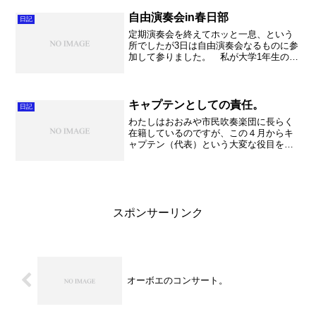
らコンサートに行くことはかないません
でした・・・。どうし...
自由演奏会in春日部
日記
定期演奏会を終えてホッと一息、という
所でしたが3日は自由演奏会なるものに参
加して参りました。 私が大学1年生の頃
から大変お世話になったTuba奏者の杉山
淳先生が主催なさっているイベントで、
当日に集まったメンバーでリハーサルを
して、午後にコン...
キャプテンとしての責任。
日記
わたしはおおみや市民吹奏楽団に長らく
在籍しているのですが、この４月からキ
ャプテン（代表）という大変な役目を任
されております。何とも若輩者のの自分
では団員のみなさんは不安でしょうが、
非常に有能な方々（いや～官僚って言っ
たら怒られますね。）に助...
スポンサーリンク
オーボエのコンサート。