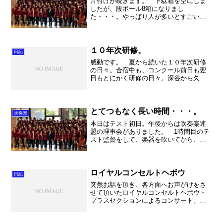
片付けが続きます。 下駄箱を空にしま
したが、段ボール8箱になりまし
た・・・。やっぱり人が多いとすごいで
すね。そしてこの靴たちが入るスペース
が新居にあるのか。不安になります。下
駄箱を買わなければなりません！ さ
て。朝の計量。 69.7㎏、BM...
１０年次研修。
日記
感動です。 夏から続いた１０年次研修
の日々。合宿中も、コンクール前日も翌
日もとにかく研修の日々。深谷から久喜
を何度往復した事でしょう。そんな研修
の日々もやっと！やっと終了なので
す！！（１月に閉校式があります
が・・・） 教科別研修と言う事で、...
とてつもなく長い時間・・・。
吹奏楽
本日はテスト初日。午後からは吹奏楽連
盟の理事会がありました。 1時間目のテ
スト監督をして、楽器を吹いてから、マ
イナンバーカードを取りに行き、そこか
ら理事会へという流れでした。テスト監
督は問題なく、その後印刷も無事終え
て、ゆったりとした気分で...
ロイヤルコンセルトヘボウ
日記
突然お話を頂き、各方面へお声がけをさ
せて頂いたロイヤルコンセルトヘボウ・
ブラスセクションによるコンサート。私
はすっかり埼玉県バンドクリニック2018
の会議があるのを忘れていて、残念なが