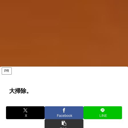
PR
大掃除。
X
Facebook
LINE