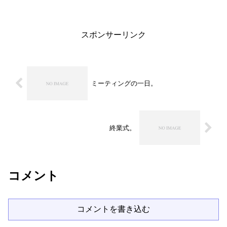
ルかぞでひたすら待つ。。。色々と仕事
をしながら、パストラルかぞのピラミッ
ドの下でのんびり。こうし...
スポンサーリンク
ミーティングの一日。
終業式。
コメント
コメントを書き込む