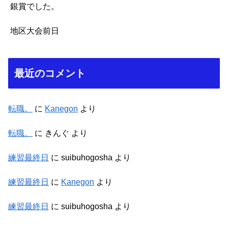
銀賞でした。
地区大会前日
最近のコメント
転職。
に
Kanegon
より
転職。
に
きんぐ
より
練習最終日
に
suibuhogosha
より
練習最終日
に
Kanegon
より
練習最終日
に
suibuhogosha
より