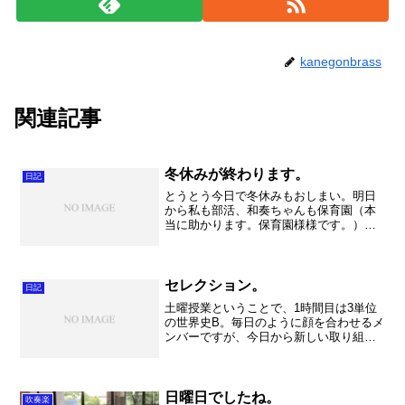
kanegonbrass
関連記事
冬休みが終わります。
日記
とうとう今日で冬休みもおしまい。明日
から私も部活、和奏ちゃんも保育園（本
当に助かります。保育園様様です。）み
んなお仕事が始まります。今日は出産祝
いのお返しを買いに「ステラタウン」
へ。（近所のショッピングモール）予想
ほどの混みようではありませ...
セレクション。
日記
土曜授業ということで、1時間目は3単位
の世界史B。毎日のように顔を合わせるメ
ンバーですが、今日から新しい取り組み
を始めました！個々の所取り組んできた
グループ作業を更に進化させたのです
が、さてこれがどこまで上手く出来るか
楽しみです。間違いなく...
日曜日でしたね。
吹奏楽