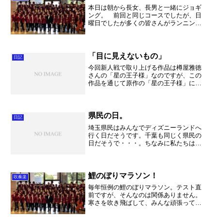
本日は朝から長女、長男と一緒にジョギ
ング。 前回と同じコースでしたが、日
曜日でしたが多くの皆さんがランニング
をしていました。公園も相変わらず賑や
かでしたが、それだけ皆さんが健康に気
を配っているということで、これもコロ
ナの良い面ではないかとお...
「目に見えないもの」
日記
今回新人戦で取り上げる作品は樽屋雅徳
さんの「星の王子様」なのですが、この
作品を通じて原作の「星の王子様」につ
いて色々と知ることができました。 こ
の本は童話のスタイルで描かれています
が、実は「おとな」へ向けた作品だそう
です。そこで最初に書かれ...
県民の日。
日記
埼玉県民はみんなでディズニーランドへ
行く日だそうです。千葉も同じく県民の
日だそうで・・・。ちなみに私たちはア
ンコン。２日連続の役員でしたね。 私
は恒例となった駐車場でのトラック整理
を担当しましたが、もう随分となれたも
のでそれほどの混乱もなく...
鯉のぼりマラソン！
吹奏楽
毎年恒例の鯉のぼりマラソン。テスト直
前ですが、そんなのは関係ありません。
寒さを吹き飛ばして、みんな頑張って走
ってましたよ。ちなみに担任はパストラ