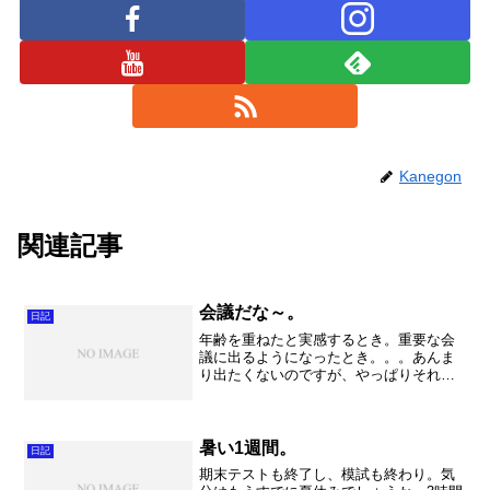
Kanegon
関連記事
会議だな～。
日記
年齢を重ねたと実感するとき。重要な会
議に出るようになったとき。。。あんま
り出たくないのですが、やっぱりそれ相
応のお仕事をしなければなりません
ね。 ということで、放課後は世界史の
課外補習、続いて会議、遅刻して合奏で
した。明日は管楽合奏コンテス...
暑い1週間。
日記
期末テストも終了し、模試も終わり。気