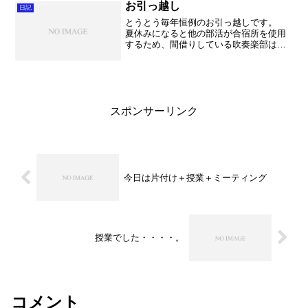
果に愕然。 一日の携帯...
お引っ越し
日記
とうとう毎年恒例のお引っ越しです。
夏休みになると他の部活が合宿所を使用
するため、間借りしている吹奏楽部は場
所を空けなければならないので
す・・・。いや～まあ普段使うことを許
して頂いているだけでも感謝なのです
が・・・。でも本当に大変。今日も3...
スポンサーリンク
今日は片付け＋授業＋ミーティング
授業でした・・・・。
コメント