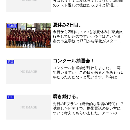
分はもうすでに夏休みでしょうか。3時間
のテスト返しの後はたっぷりと部活。こ
こでグッとレベルアップしなければなり
ません。 暑い中でもしっかりと練習し
ている音は聞こえてきました。基礎合奏
は会議の関係で遅れてし...
夏休み2日目。
吹奏楽
今日から2連休。いつもは夏休みに家族旅
行をしていたのですが、今年はさいたま
市の市立学校は17日から学校がスタート
してしまったので、この休みはとにかく
引越しの片づけ最終章です。終わらせま
す！ ということで、朝から段ボールと
の格闘。そして、小学...
コンクール抽選会！
日記
コンクール抽選会が終わりました。 毎
年思いますが、この日が来るとああもう1
年たったんだな～と思います。昨年はシ
ンガポール演奏旅行の余韻もあって、な
んだかバタバタと日々が過ぎ去っていた
ような気がします。あの頃に比べれば格
段に余裕があるはずなの...
磨き続ける。
日記
先日のFプラン（総合的な学習の時間）で
試聴したビデオで、携帯電話の使い方に
ついて考えてもらいました。アニメの映
画でしたが、結構良くできていて、私は
ついついて涙が出てしまいました。 そ
こで生徒の皆さんに行ったアンケート結