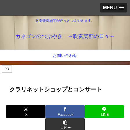
MENU
吹奏楽部顧問が色々とつぶやきます。
カネゴンのつぶやき ～吹奏楽部の日々～
お問い合わせ
PR
クラリネットショップとコンサート
X
Facebook
LINE
コピー