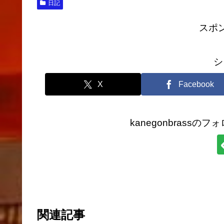
日記
スポ
シ
X
Facebook
kanegonbrass
関連記事