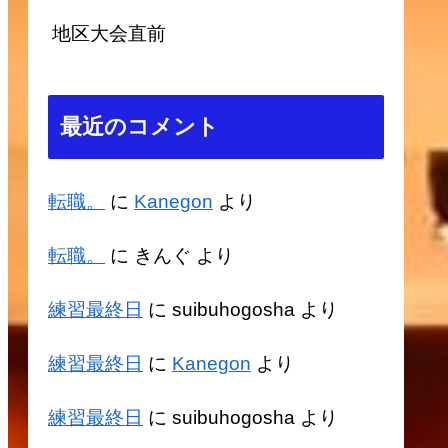
地区大会直前
最近のコメント
転職。
に
Kanegon
より
転職。
に
きんぐ
より
練習最終日
に
suibuhogosha
より
練習最終日
に
Kanegon
より
練習最終日
に
suibuhogosha
より