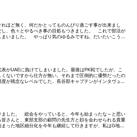
それほど無く、何だかとってものんびり過ごす事が出来まし
だし、色々とやるべき事の目処もつきました。 これで部活が
しまいました。 やっぱり気のゆるみですね。だいたいこうい
表がUAEに負けてしまいました。最後はPK戦でしたが、こ
しくないですから仕方が無い。それまで圧倒的に優勢だったの
度が残念なレベルでした。長谷部キャプテンがインタヴュ...
りました。 総会をやっていると、今年も始まったな～と思い
る皆さんと、東部支部の顧問の先生方と顔を会わせられる貴重
始まった地区細分化を今年も継続して行きますが、私はG地