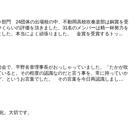
Ｄ部門 24団体の出場校の中、不動岡高校吹奏楽部は銅賞を受
中くらいの評価を頂きました。31名のメンバーは精一杯努力を
した。本当によく頑張りました。 金賞を受賞するトッ...
総会で、平野名誉理事長がおっしゃっていました。「たかが吹
ていると。その程度の認識なのだと言う事を、常に持っていか
ぞ、というお言葉でした。 その言葉を今日再認識しまし
文化。大切です。