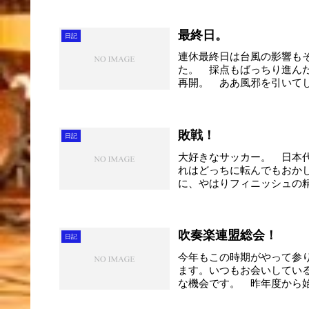
最終日。
日記
連休最終日は台風の影響も
た。 採点もばっちり進ん
再開。 ああ風邪を引いて
う...
敗戦！
日記
大好きなサッカー。 日本代
れはどっちに転んでもおか
に、やはりフィニッシュの精
吹奏楽連盟総会！
日記
今年もこの時期がやって参
ます。いつもお会いしてい
な機会です。 昨年度から
区...