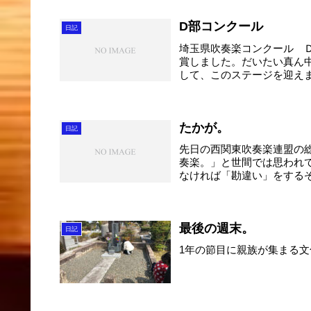
D部コンクール
日記
埼玉県吹奏楽コンクール 
賞しました。だいたい真ん
して、このステージを迎えま
たかが。
日記
先日の西関東吹奏楽連盟の
奏楽。」と世間では思われ
なければ「勘違い」をする
た。...
最後の週末。
日記
1年の節目に親族が集まる