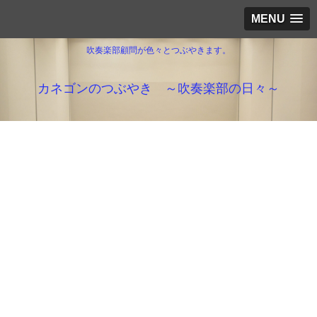
MENU
吹奏楽部顧問が色々とつぶやきます。
カネゴンのつぶやき ～吹奏楽部の日々～