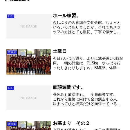
ホール練習。
日記
久しぶりの久喜総合文化会館。ちょっと
いろいろとありましたが、それでもスタ
ッフの方はとても親切、丁寧で懐かしい
温かさを感じる時間になりました。本当
にお世話になりました！さて、久喜総合
文化会館は反響板を外すと響きがなくな
り、さいたま市文化センタ...
土曜日
吹奏楽
今日もいつも通り、よりは30分遅い6時起
床。 朝の計量は 71.5kg やっぱり行
ったりきたりしますね。BMI25、体脂肪
率19.6% う～ん残念。筋肉量54.5kg、
内臓脂肪11.5 ・・・う～ん。推定骨量
3kg、基礎代謝量1589kca...
面談週間です。
日記
昼休みも放課後も。 全員面談です。
これから進路に向けて全力疾走する人、
決まってひと段落だけど頑張っている
人、試験がま近で切羽詰っている人、切
羽詰らない人、のんびりしちゃっている
人・・・・。色々。 私としては客観的
に、自分のいる位置を示して...
お墓まり その２
吹奏楽