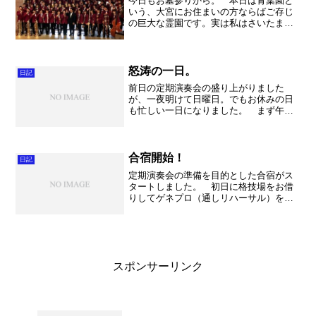
今日もお墓参りから。 本日は青葉園と
いう、大宮にお住まいの方ならばご存じ
の巨大な霊園です。実は私はさいたま市
立大宮西小学校という、青葉園そばの小
学校まで徒歩30分かけて毎日通っていま
した。そのころから巨大だったのです
が、近年拡大の一途でいっ...
怒涛の一日。
日記
前日の定期演奏会の盛り上がりました
が、一夜明けて日曜日。でもお休みの日
も忙しい一日になりました。 まず午前
中は蓮田市立平野中学校へ。お邪魔した
のは夏のコンクール以来だったのです
が、間違えて蓮田市立南中学校へ行って
しまいました・・・・。いや～...
合宿開始！
日記
定期演奏会の準備を目的とした合宿がス
タートしました。 初日に格技場をお借
りしてゲネプロ（通しリハーサル）を行
いました。途中から新入生というお客さ
んが来てくれて、一層緊張感のあるゲネ
プロをやる事が出来ました。（まあ一層
ボロボロになったわけです...
スポンサーリンク