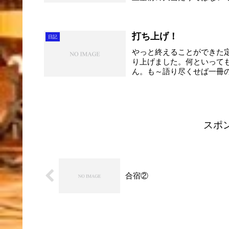
～...
打ち上げ！
日記
やっと終えることができた
り上げました。何といって
ん。も～語り尽くせば一冊
る...
スポ
合宿②