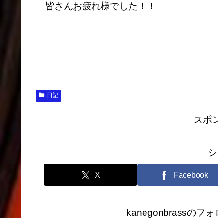
皆さんお疲れ様でした！！
日記
スポ
シ
X
Facebook
kanegonbrass