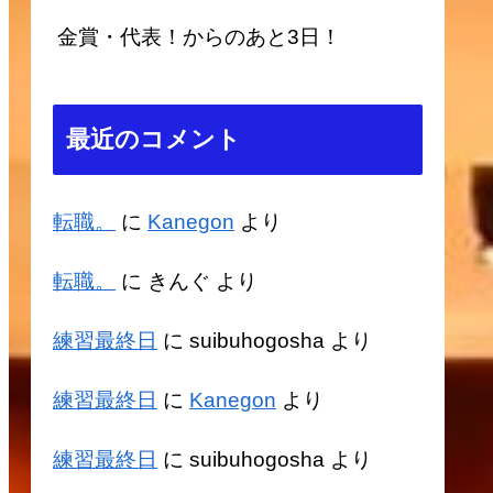
金賞・代表！からのあと3日！
最近のコメント
転職。
に
Kanegon
より
転職。
に
きんぐ
より
練習最終日
に
suibuhogosha
より
練習最終日
に
Kanegon
より
練習最終日
に
suibuhogosha
より