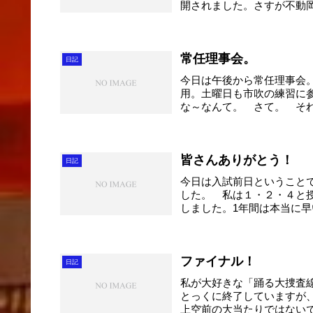
開されました。さすが不動
る...
常任理事会。
日記
今日は午後から常任理事会
用。土曜日も市吹の練習に
な～なんて。 さて。 そ
初...
皆さんありがとう！
日記
今日は入試前日ということ
した。 私は１・２・４と
しました。1年間は本当に早
ファイナル！
日記
私が大好きな「踊る大捜査
とっくに終了していますが
上空前の大当たりではない