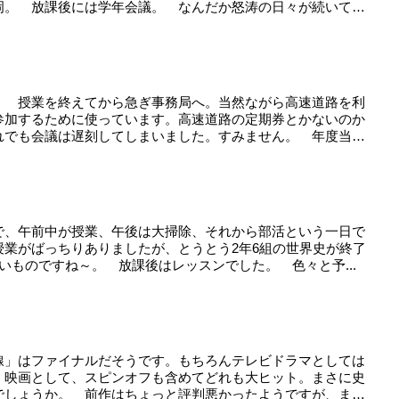
岡。 放課後には学年会議。 なんだか怒涛の日々が続いて
。 授業を終えてから急ぎ事務局へ。当然ながら高速道路を利
参加するために使っています。高速道路の定期券とかないのか
れでも会議は遅刻してしまいました。すみません。 年度当
で、午前中が授業、午後は大掃除、それから部活という一日で
授業がばっちりありましたが、とうとう2年6組の世界史が終了
いものですね～。 放課後はレッスンでした。 色々と予...
線」はファイナルだそうです。もちろんテレビドラマとしては
、映画として、スピンオフも含めてどれも大ヒット。まさに史
でしょうか。 前作はちょっと評判悪かったようですが、ま