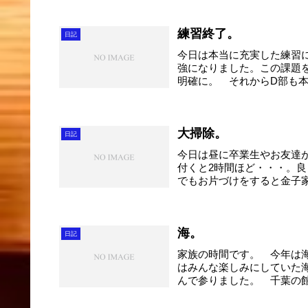
練習終了。
日記
今日は本当に充実した練習
強になりました。この課題
明確に。 それからD部も
ー...
大掃除。
日記
今日は昼に卒業生やお友達
付くと2時間ほど・・・。
でもお片づけをすると金子
後...
海。
日記
家族の時間です。 今年は
はみんな楽しみにしていた
んで参りました。 千葉の
お...