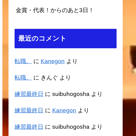
金賞・代表！からのあと3日！
最近のコメント
転職。
に
Kanegon
より
転職。
に
きんぐ
より
練習最終日
に
suibuhogosha
より
練習最終日
に
Kanegon
より
練習最終日
に
suibuhogosha
より