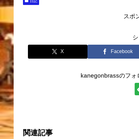
日記
スポ
シ
X
Facebook
kanegonbrass
関連記事