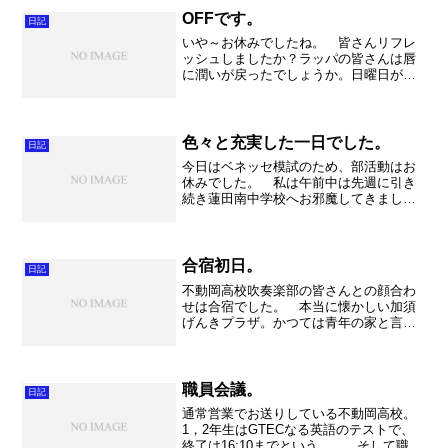
りました。懐かしいな～。...
OFFです。
日記
いや～お休みでしたね。 皆さんリフレ
ッシュしましたか？ラッパの皆さんは唇
に潤いが戻ったでしょうか。日曜日が楽
しみです。 さて私は午後から某高校の
練習にお邪魔してきました。 とにかく
真剣なまなざし。これは生徒以上に先生
の一生懸命さが伝わって、...
色々と充実した一日でした。
日記
今日はベネッセ模試のため、部活動はお
休みでした。 私は午前中は先週に引き
続き蓮田南中学校へお邪魔してきまし
た。何と一昨年前に久喜高校吹奏楽部を
卒業した生徒の妹が部長をしており、熱
心なお父さんが練習にいらしていまし
た。本当に熱心で素晴らしいで...
合宿初日。
日記
不動岡高校吹奏楽部の皆さんとの顔合わ
せは合宿でした。 本当に懐かしい加須
げんきプラザ。かつては青年の家と言っ
ていましたが、おおみや市民吹奏楽団が
１７年前に最初の合宿を行ったのがここ
でした。本当に懐かしい。あの音楽室で
秋山先生の地獄のリップス...
職員会議。
日記
通常営業でお送りしている不動岡高校。
1，2年生はGTECなる英語のテストで、
終了は16:10までという。。。そして職員