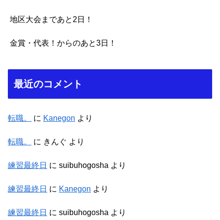
地区大会まであと2日！
金賞・代表！からのあと3日！
最近のコメント
転職。
に
Kanegon
より
転職。
に
きんぐ
より
練習最終日
に
suibuhogosha
より
練習最終日
に
Kanegon
より
練習最終日
に
suibuhogosha
より