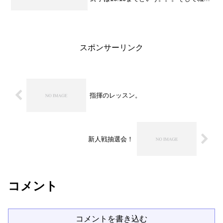
会議は16:30～でしたが、議長団という大
役を何とか15分オーバー位で終えること
が出来ました。そしてその後も色々とあ
って、...
スポンサーリンク
指揮のレッスン。
新人戦抽選会！
コメント
コメントを書き込む