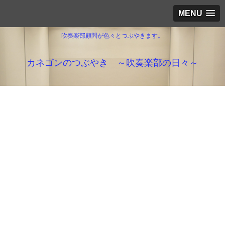
MENU
吹奏楽部顧問が色々とつぶやきます。
カネゴンのつぶやき ～吹奏楽部の日々～