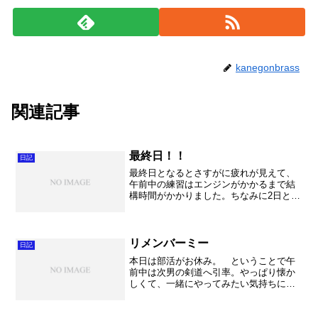
kanegonbrass
関連記事
最終日！！
日記
最終日となるとさすがに疲れが見えて、
午前中の練習はエンジンがかかるまで結
構時間がかかりました。ちなみに2日とも
しっかりと睡眠をとった私は元気一杯で
した。でも朝からすでに口はとれそうに
いたくなっておりました・・・。 ウイ
ンドステージは随分と仕...
リメンバーミー
日記
本日は部活がお休み。 ということで午
前中は次男の剣道へ引率。やっぱり懐か
しくて、一緒にやってみたい気持ちにな
りました。もうすっかり忘れていること
でしょうね。ちなみに高校まで続けてい
て、助っ人で高校の大会に出たこともあ