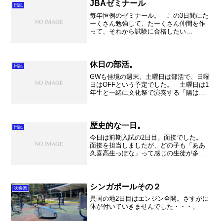
した。家ではあまり見ら...
JBAゼミナール
日記
毎年恒例のゼミナール。 この3日間にた
ーくさん勉強して、たーくさん仲間を作
って、それから試験に合格したい
な。。。 早速川本先生のリハーサルテ
クニックを見学。 ホルストの「第２組
曲」。難曲です。 ヒルの「セントアン
ソニー・ヴァリエーションズ」...
休日の部活。
日記
GWも佳境の週末。土曜日は部活で、日曜
日はOFFという予定でした。 土曜日は1
年生と一緒に文化祭で演奏する「陽はま
た昇る」と「365日の紙飛行機」を練習し
ました。さらに課題曲の合奏も細かく始
めました。来週にはレッスンもあります
しね。定期演奏...
歴史的な一日。
日記
今日は前期入試の2日目。面接でした。
面接を担当しましたが、どの子も「ああ
久喜高生っぽな」って感じの生徒が多く
てちょっと安心。大人しくて、素直な感
じ。中にはハキハキと元気の良い子もい
ましたが、基本的にはおっとり、のんび
りな受験生が多かった気...
シンガポールその２
吹奏楽
異国の地2日目はエンジン全開。さすがに
体が付いていきませんでした・・・。