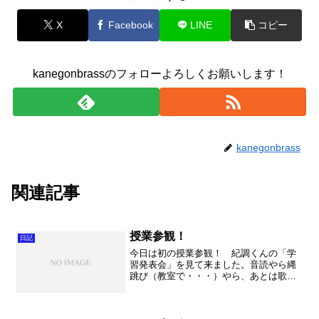
X
Facebook
LINE
コピー
kanegonbrassのフォローよろしくお願いします！
kanegonbrass
関連記事
授業参観！
日記
今日は初の授業参観！ 紀調くんの「学
習発表会」を見て来ました。音読やら縄
跳び（教室で・・・）やら、あとは歌か
な。1年生はまだまだ保育園の延長みたい
でかわいいですね～。 紀調くんは音読
が上手でしたが、縄跳びは苦手のようで