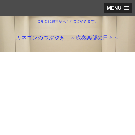
MENU
吹奏楽部顧問が色々とつぶやきます。
カネゴンのつぶやき ～吹奏楽部の日々～