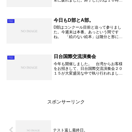
常に疲れました。終了したのは１０時を
過ぎておりました・・・。それだけ真剣
に話し合ったのですが、さてこれがどの
ように解決へ向かうことか。 テスト前
最後の練習。 合奏は課題...
今日もD部とA部。
日記
D部はコンクール目前と迫って参りまし
た。今週末は本番。あっという間です
ね。 「絵のない絵本」は随分と形にな
ってきました。色々と試行錯誤を重ね
て、何とかここまでたどり着きました。
本番でどこまで表現できるか、今から本
当に楽しみです。本番は田村先...
日台国際交流演奏会
日記
今年も開催しました。 台湾からお客様
をお招きして、日台国際交流演奏会２０
１５が大変盛況な中で執り行われまし
た。今回は朝霞市立第一中学校に加え
て、越谷市立大相模中学校、越谷市立北
中学校という埼玉、西関東を代表する3校
による合同演奏会でした。 ...
スポンサーリンク
テスト返し最終日。