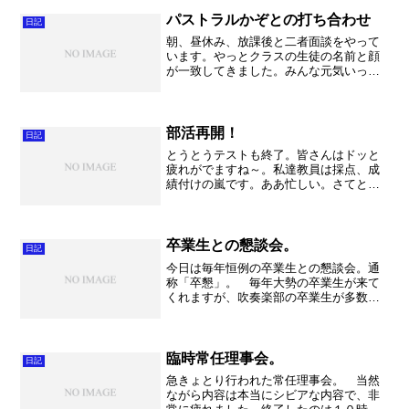
パストラルかぞとの打ち合わせ
日記
朝、昼休み、放課後と二者面談をやって
います。やっとクラスの生徒の名前と顔
が一致してきました。みんな元気いっぱ
い。最初は大人しいクラスなのかなー、
と思っていたらなんだか賑やかな、うる
さいくらいになってきました。良かった
～。でもけじめをつけて、...
部活再開！
日記
とうとうテストも終了。皆さんはドッと
疲れがでますね～。私達教員は採点、成
績付けの嵐です。ああ忙しい。さてとう
とう学年末考査が終了したのです。今年
度も終了です。本当にあっと言う間で
す。そしてここから春休み、新学期、新
入生を迎えての怒涛の日々。...
卒業生との懇談会。
日記
今日は毎年恒例の卒業生との懇談会。通
称「卒懇」。 毎年大勢の卒業生が来て
くれますが、吹奏楽部の卒業生が多数来
てくれました。うれしい事です。最後ま
で部活をやった皆さんが、在校生に進路
のアドバイスをする立場として学校に呼
ばれるということは本当に...
臨時常任理事会。
日記
急きょとり行われた常任理事会。 当然
ながら内容は本当にシビアな内容で、非