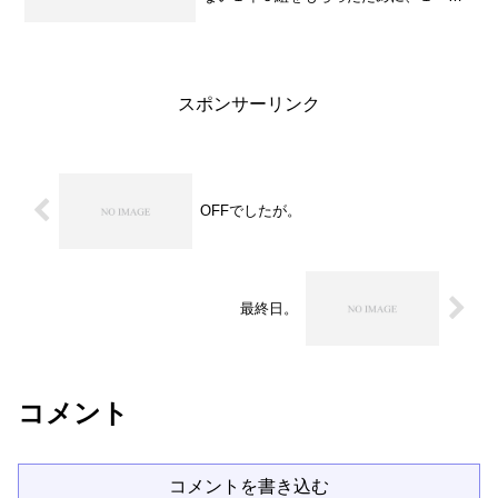
時間目まで連続で授業をして、その後す
ぐに面談！いや～ハードでしたが、乗り
切ることができました！！ 面談では保
護者のみなさまから生徒のい...
スポンサーリンク
OFFでしたが。
最終日。
コメント
コメントを書き込む