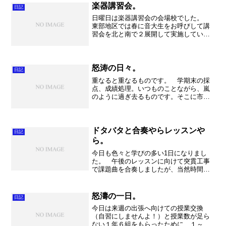
績会議もありました。頑張っ...
楽器講習会。
日記
日曜日は楽器講習会の会場校でした。
東部地区では春に音大生をお呼びして講
習会を北と南で２展開して実施していま
す。私が不動岡高校へ来てからは北地区
の会場校を毎年担当させてもらっていま
す。 この行事は普段レッスンを受けら
れない生徒、入部したての...
怒涛の日々。
日記
重なると重なるものです。 学期末の採
点、成績処理。いつものことながら、嵐
のように過ぎ去るものです。そこに市民
吹奏楽団での事件。いや～エキサイティ
ングでした。ドキドキしました。でもこ
れも何とか終息へ。 そして我が家の奥
さまが長期離脱。（とうと...
ドタバタと合奏やらレッスンや
日記
ら。
今日も色々と学びの多い1日になりまし
た。 午後のレッスンに向けて突貫工事
で課題曲を合奏しましたが、当然時間が
足りるわけはありません・・・。それで
もメンバーも決まって練習が始まったの
はとても新鮮で、緊張感がありました。
怒濤の一日。
日記
私も一緒に勉強を進めて、...
今日は来週の出張へ向けての授業交換
（自習にしませんよ！）と授業数が足ら
ない１年６組をもらったために、１～４