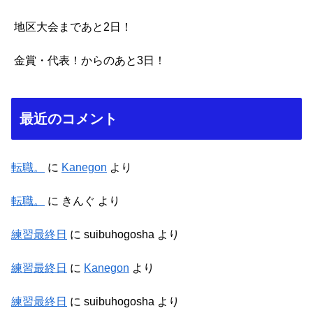
地区大会まであと2日！
金賞・代表！からのあと3日！
最近のコメント
転職。
に
Kanegon
より
転職。
に
きんぐ
より
練習最終日
に
suibuhogosha
より
練習最終日
に
Kanegon
より
練習最終日
に
suibuhogosha
より