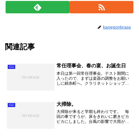
kanegonbrass
関連記事
常任理事会、春の宴、お誕生日
日記
本日は第一回常任理事会。テスト期間に
入ったので、まずは楽器の調整をお願い
しに錦糸町へ。クラリネットショップで
コントラバスクラリネットを見てもらっ
て、あとは入院。万全の状態で演奏でき
る事に感謝ですね。そこから与野本町へ
行って常任理事会。うーん...
大掃除。
日記
大掃除が来ると学期も終わりです。 毎
回の事ですうが、床をきれいに磨きピカ
ピカにしました。台風の影響で大雨が吹
き荒れる中、一生懸命に掃除をしまし
た。教室はきれいになりました。素い晴
らしい！！ 午後は部活。 そうそう成